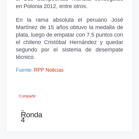
en Polonia 2012, entre otros.
En la rama absoluta el peruano José
Martínez de 15 años obtuvo la medalla de
plata, luego de empatar con 7.5 puntos con
el chileno Cristóbal Hernández y quedar
segundo por el sistema de desempate
técnico.
Fuente:
RPP Noticias
Compartir
←
Ronda
4
Magistral
Capablanca
mesas