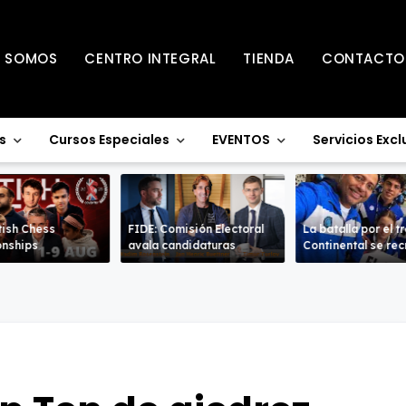
S SOMOS
CENTRO INTEGRAL
TIENDA
CONTACTO
s
Cursos Especiales
EVENTOS
Servicios Excl
tish Chess
FIDE: Comisión Electoral
La batalla por el t
nships
avala candidaturas
Continental se re
en la Sub-18 en a
ramas.