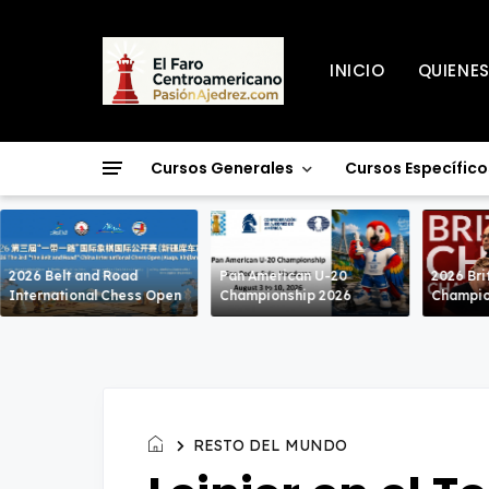
INICIO
QUIENE
Cursos Generales
Cursos Específico
2026 Belt and Road
Pan American U-20
2026 Bri
International Chess Open
Championship 2026
Champio
RESTO DEL MUNDO