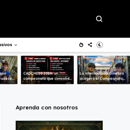
usivos
rono
CADCHESS 2026: un
La internacional Ginebra
crudece
campeonato que consolida
acogerá el Campeonato
mbas
una nueva tradición en el
del Mundo
ajedrez costarricense
Aprenda con nosotros