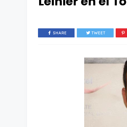
Leinier en el T
SHARE
TWEET