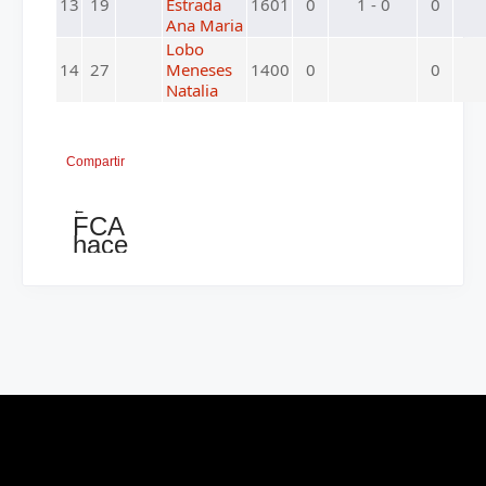
13
19
Estrada
1601
0
1 - 0
0
Ana Maria
Lobo
14
27
Meneses
1400
0
0
Natalia
Compartir
←
FCA
hace
invitación
abierta
a
todos
los
ajedrecistas
a
Conferencia