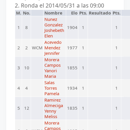
2. Ronda el 2014/05/31 a las 09:00
M.
No.
Nombre
Elo
Pts.
Resultado
Pts.
Nunez
Gonzalez
1
8
1904
1
1
Joshebeth
Elen
Acevedo
2
2
WCM
Mendez
1977
1
1
Jennifer
Morera
Campos
3
10
1855
1
1
Yanori
Maria
Salas
4
4
Torres
1934
1
1
Pamela
Ramirez
Almeciga
5
12
1835
1
1
Yenny
Meliss
Morera
Campos