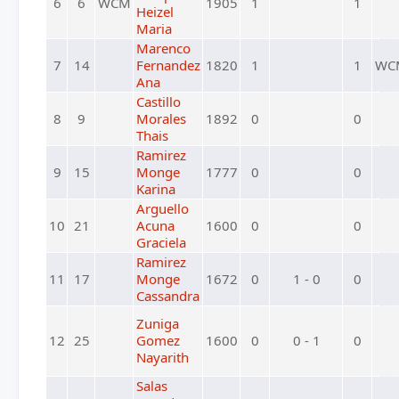
6
6
WCM
1905
1
1
Heizel
Maria
Marenco
7
14
Fernandez
1820
1
1
WC
Ana
Castillo
8
9
Morales
1892
0
0
Thais
Ramirez
9
15
Monge
1777
0
0
Karina
Arguello
10
21
Acuna
1600
0
0
Graciela
Ramirez
11
17
Monge
1672
0
1 - 0
0
Cassandra
Zuniga
12
25
Gomez
1600
0
0 - 1
0
Nayarith
Salas