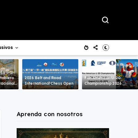
usivos
 tablero
2026 Belt and Road
Pan American U-20
International Chess Open
Championship 2026
Aprenda con nosotros