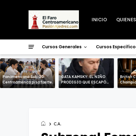
INICIO
QUIENE
Cursos Generales
Cursos Específico
Panamericano Sub-20:
GATA KAMSKY: EL NIÑO
British 
Centroamérica pisa fuerte.
PRODIGIO QUE ESCAPÓ
Champio
DOS VECES!
líderes 
decisiv
C.A.