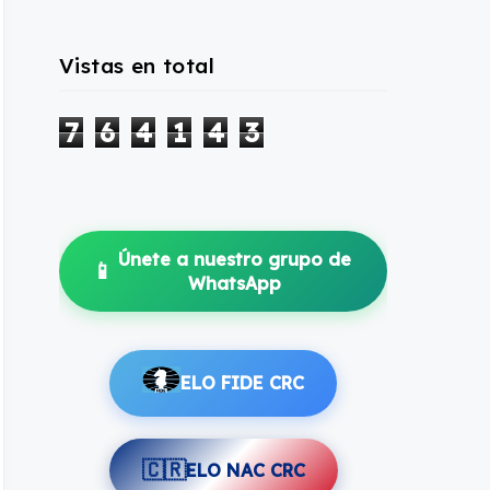
Vistas en total
7
6
4
1
4
3
Únete a nuestro grupo de
📱
WhatsApp
ELO FIDE CRC
🇨🇷
ELO NAC CRC