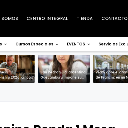
S SOMOS
CENTRO INTEGRAL
TIENDA
CONTACTO
s
Cursos Especiales
EVENTOS
Servicios Excl
Chess
San Pedro Sula: argentina
Vichy abre el gran
nship 2026: cinco
Guecamburu impone su
de Francia: en un Nacional
entran en la recta
poderío.
de alto nivel
a de Warwick