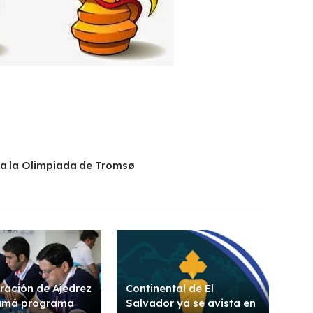
 a la Olimpiada de Tromsø
ración de Ajedrez
Continental de El
amá programa
Salvador ya se avista en