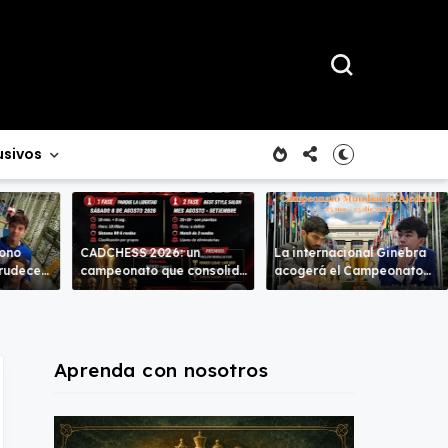
usivos
rono
CADCHESS 2026: un
La internacional Ginebra
crudece
campeonato que consolida
acogerá el Campeonato
mbas
una nueva tradición en el
del Mundo
ajedrez costarricense
Aprenda con nosotros