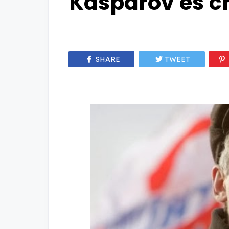
Kasparov es c
SHARE
TWEET