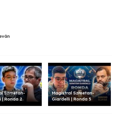
reván
al Szmetan-
Magistral Szmetan-
i | Ronda 2
Giardelli | Ronda 5