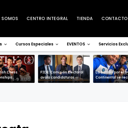
S SOMOS
CENTRO INTEGRAL
TIENDA
CONTACTO
s
Cursos Especiales
EVENTOS
Servicios Excl
tish Chess
FIDE: Comisión Electoral
La batalla por el t
nships
avala candidaturas
Continental se re
en la Sub-18 en a
ramas.