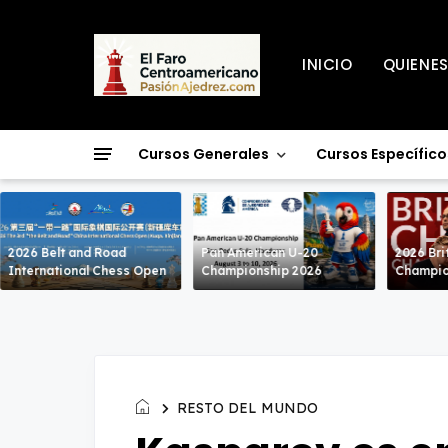
INICIO
QUIENE
Cursos Generales
Cursos Específico
2026 Belt and Road
Pan American U-20
2026 Bri
International Chess Open
Championship 2026
Champio
RESTO DEL MUNDO