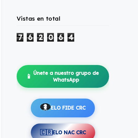
Vistas en total
7
6
2
0
6
4
Únete a nuestro grupo de
📱
WhatsApp
ELO FIDE CRC
🇨🇷
ELO NAC CRC