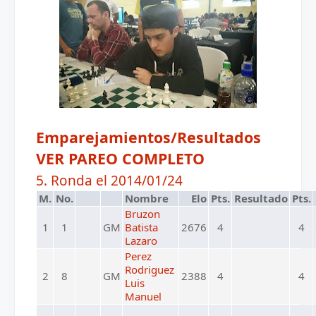
Emparejamientos/Resultados
VER PAREO COMPLETO
5. Ronda el 2014/01/24
M.
No.
Nombre
Elo
Pts.
Resultado
Pts.
Bruzon
1
1
GM
Batista
2676
4
4
Lazaro
Perez
Rodriguez
2
8
GM
2388
4
4
Luis
Manuel