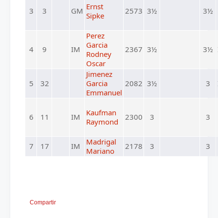
Ernst
3
3
GM
2573
3½
3½
Sipke
Perez
Garcia
4
9
IM
2367
3½
3½
Rodney
Oscar
Jimenez
5
32
Garcia
2082
3½
3
Emmanuel
Kaufman
6
11
IM
2300
3
3
Raymond
Madrigal
7
17
IM
2178
3
3
Mariano
Compartir