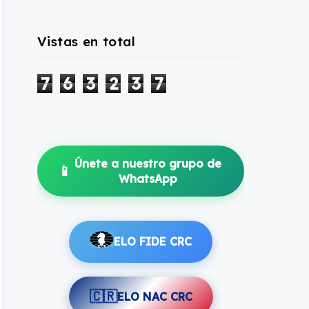
Vistas en total
7
6
3
2
3
7
Únete a nuestro grupo de
📱
WhatsApp
ELO FIDE CRC
🇨🇷
ELO NAC CRC