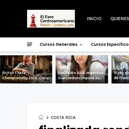
INICIO
QUIENE
Cursos Generales
Cursos Específico
British Chess
San Pedro Sula: argentina
Vichy ab
Championship 2026: cinco
Guecamburu impone su
de Francia: en un N
líderes entran en la recta
poderío.
de alto n
decisiva de Warwick
COSTA RICA