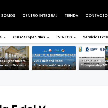
S SOMOS
CENTRO INTEGRAL
TIENDA
CONTACTO
s
Cursos Especiales
EVENTOS
Servicios Excl
re el gran tablero
2026 Belt and Road
Pan American U-2
acional
International Chess Open
Championship 20
ivel