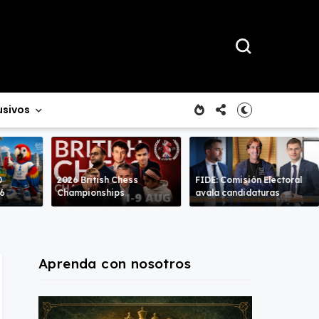
usivos
0
2026 British Chess
FIDE: Comisión Electoral
26
Championships
avala candidaturas
Aprenda con nosotros