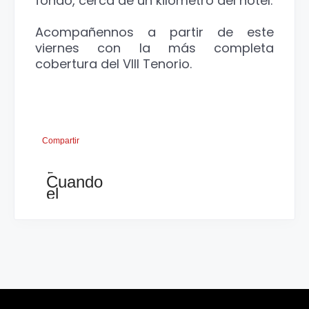
fondo, cerca de un kilómetro del hotel.
Acompañennos a partir de este
viernes con la más completa
cobertura del VIII Tenorio.
Compartir
←
Cuando
el
equipo
no
trabaja
en
equipo