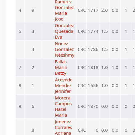
Ramirez
Gonzalez
4
9
CRC
1717
2.0
0.0
1
2
Maria
Jose
Gonzalez
5
3
Quesada
CRC
1774
1.5
0.0
1
1
Eva
Nunez
4
Gonzalez
CRC
1786
1.5
0.0
1
1
Neeshmy
Fallas
7
2
Marin
CRC
1818
1.0
1.0
1
1
Betzy
Acevedo
8
1
Mendez
CRC
1656
1.0
0.0
1
1
Jennifer
Morera
Campos
9
6
CRC
1870
0.0
0.0
0
0
Hazel
Maria
Jimenez
Corrales
8
CRC
0
0.0
0.0
0
0
Adriana