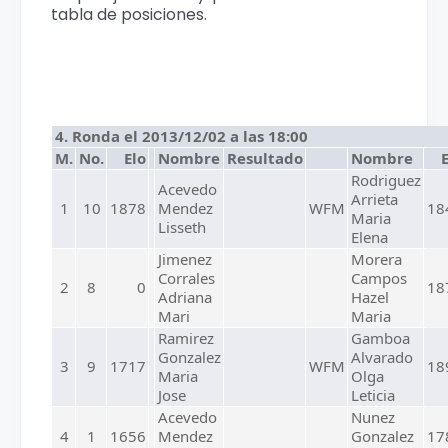
tabla de posiciones.
4. Ronda el 2013/12/02 a las 18:00
M.
No.
Elo
Nombre
Resultado
Nombre
Rodriguez
Acevedo
Arrieta
1
10
1878
Mendez
WFM
18
Maria
Lisseth
Elena
Jimenez
Morera
Corrales
Campos
2
8
0
18
Adriana
Hazel
Mari
Maria
Ramirez
Gamboa
Gonzalez
Alvarado
3
9
1717
WFM
18
Maria
Olga
Jose
Leticia
Acevedo
Nunez
4
1
1656
Mendez
Gonzalez
17