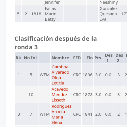
Jennifer
Neeshmy
Fallas
Gonzalez
5
2
1818
Marin
Quesada
17
Betzy
Eva
Clasificación después de la
ronda 3
Des
Des
Rk.
No.Ini.
Nombre
FED
Elo
Pts.
1
2
Gamboa
Alvarado
1
5
WFM
CRC
1896
3.0
0.0
3
2
Olga
Leticia
Acevedo
10
Mendez
CRC
1878
3.0
0.0
3
2
Lisseth
Rodriguez
Arrieta
3
7
WFM
CRC
1841
2.0
0.0
2
1
Maria
Elena