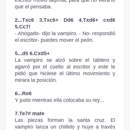
escritor movió deprisa, para que no viera lo
que el pensaba.
2...Txc6 3.Txc6+ Dd6 4.Txd6+ cxd6
5.Cc7!
- Ahogado- dijo la vampiro. - No- respondió
el escritor- puedes mover el peón.
5...d5 6.Cxd5+
La vampiro se alzó sobre el tablero y
agarró por el cuello al escritor y este le
pidió que hiciese el último movimiento y
mirara la posición.
6...Re6
Y justo mientras ella colocaba su rey...
7.Te7# mate
Las piezas forman la santa cruz. El
vampiro lanza un chillido y huye a través