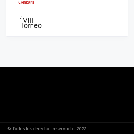
Compartir
←
"VIII
Torneo
Internacional
Arnoldo
Tenorio
i.m."
-
Granada
Nicaragua
© Todos los derechos reservados 2023