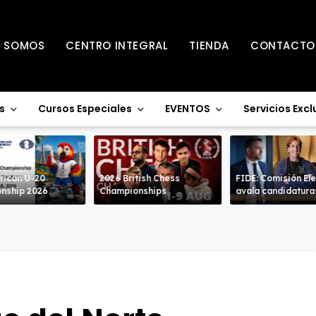
S SOMOS
CENTRO INTEGRAL
TIENDA
CONTACTO
s
Cursos Especiales
EVENTOS
Servicios Excl
rican U-20
2026 British Chess
FIDE: Comisión Ele
nship 2026
Championships
avala candidatura