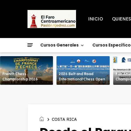
INICIO
QUIENE
Cursos Generales
Cursos Específico
French Chess
2026 Belt and Road
Pan Ame
Championship 2026
International Chess Open
Champio
COSTA RICA