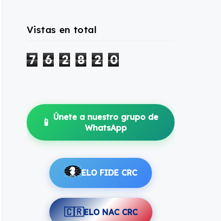
Vistas en total
7
6
2
8
2
0
Únete a nuestro grupo de
📱
WhatsApp
ELO FIDE CRC
🇨🇷
ELO NAC CRC