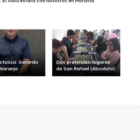
: El Gurú estará con nosotros en Moravia
ctuosa: Gerardo
Dos pretenden fugarse
 Naranjo
de San Rafael (Absoluto)