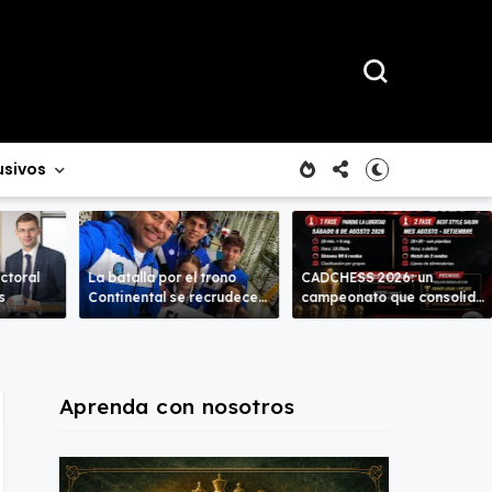
usivos
ctoral
La batalla por el trono
CADCHESS 2026: un
s
Continental se recrudece
campeonato que consolida
en la Sub-18 en ambas
una nueva tradición en el
ramas.
ajedrez costarricense
Aprenda con nosotros