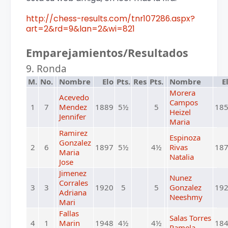
http://chess-results.com/tnr107286.aspx?
art=2&rd=9&lan=2&wi=821
Emparejamientos/Resultados
9. Ronda
M.
No.
Nombre
Elo
Pts.
Res
Pts.
Nombre
E
Morera
Acevedo
Campos
1
7
Mendez
1889
5½
5
18
Heizel
Jennifer
Maria
Ramirez
Espinoza
Gonzalez
2
6
1897
5½
4½
Rivas
18
Maria
Natalia
Jose
Jimenez
Nunez
Corrales
3
3
1920
5
5
Gonzalez
19
Adriana
Neeshmy
Mari
Fallas
Salas Torres
4
1
Marin
1948
4½
4½
18
Pamela