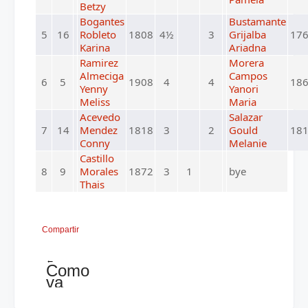
Betzy
Bogantes
Bustamante
5
16
Robleto
1808
4½
3
Grijalba
17
Karina
Ariadna
Ramirez
Morera
Almeciga
Campos
6
5
1908
4
4
18
Yenny
Yanori
Meliss
Maria
Acevedo
Salazar
7
14
Mendez
1818
3
2
Gould
18
Conny
Melanie
Castillo
8
9
Morales
1872
3
1
bye
Thais
Compartir
←
Como
va
el
capitulo