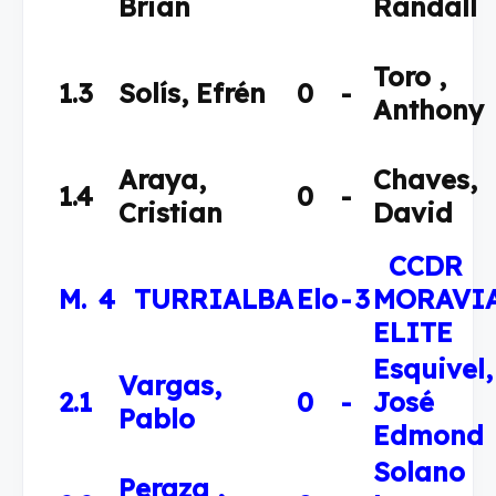
Brian
Randall
Toro ,
1.3
Solís, Efrén
0
-
Anthony
Araya,
Chaves,
1.4
0
-
Cristian
David
CCDR
M.
4
TURRIALBA
Elo
-
3
MORAVI
ELITE
Esquivel,
Vargas,
2.1
0
-
José
Pablo
Edmond
Solano
Peraza ,