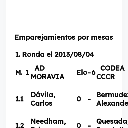
Emparejamientos por mesas
1. Ronda el 2013/08/04
AD
CODEA
M.
1
Elo
-
6
MORAVIA
CCCR
Dávila,
Bermude
1.1
0
-
Carlos
Alexande
Needham,
Quesada
1.2
0
-