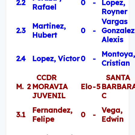
2.2
0
-
Lopez,
Rafael
Royner
Vargas
Martinez,
2.3
0
-
Gonzalez
Hubert
Alexis
Montoya,
2.4
Lopez, Victor
0
-
Cristian
CCDR
SANTA
M.
2
MORAVIA
Elo
-
5
BARBAR
JUVENIL
C
Fernandez,
Vega,
3.1
0
-
Felipe
Edwin