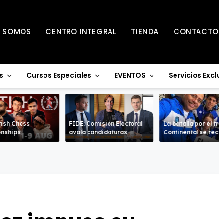
S SOMOS
CENTRO INTEGRAL
TIENDA
CONTACTO
s
Cursos Especiales
EVENTOS
Servicios Excl
tish Chess
FIDE: Comisión Electoral
La batalla por el t
nships
avala candidaturas
Continental se re
en la Sub-18 en a
ramas.