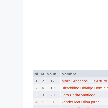
Rd.
M.
No.Ini.
Nombre
1
2
17
Mora Granados Luis Arturo
2
6
19
Hirschkind Hidalgo Domini
3
3
20
Soto Garita Santiago
4
1
31
Vander laat Ulloa Jorge