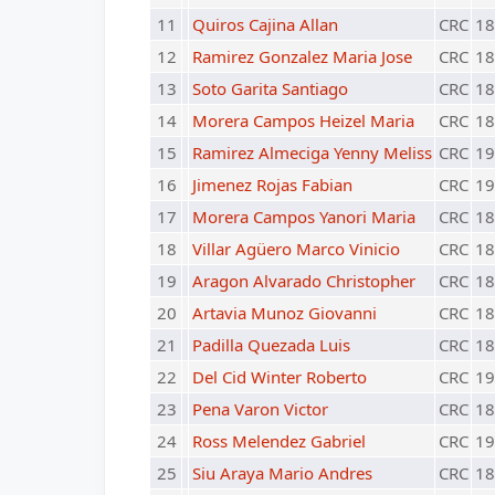
11
Quiros Cajina Allan
CRC
18
12
Ramirez Gonzalez Maria Jose
CRC
18
13
Soto Garita Santiago
CRC
18
14
Morera Campos Heizel Maria
CRC
18
15
Ramirez Almeciga Yenny Meliss
CRC
19
16
Jimenez Rojas Fabian
CRC
19
17
Morera Campos Yanori Maria
CRC
18
18
Villar Agüero Marco Vinicio
CRC
18
19
Aragon Alvarado Christopher
CRC
18
20
Artavia Munoz Giovanni
CRC
18
21
Padilla Quezada Luis
CRC
18
22
Del Cid Winter Roberto
CRC
19
23
Pena Varon Victor
CRC
18
24
Ross Melendez Gabriel
CRC
19
25
Siu Araya Mario Andres
CRC
18