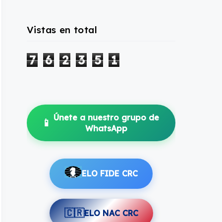
Vistas en total
7
6
2
3
5
1
Únete a nuestro grupo de
📱
WhatsApp
ELO FIDE CRC
🇨🇷
ELO NAC CRC