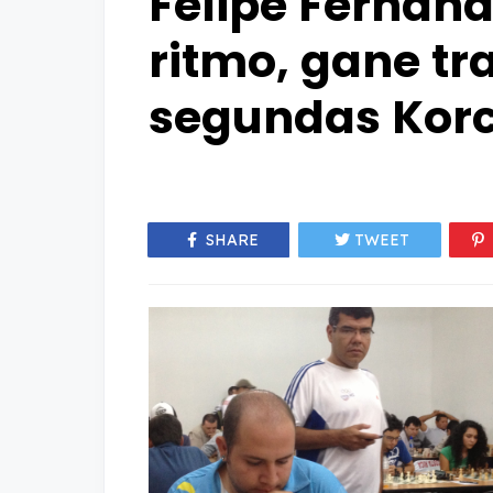
Felipe Fernàn
ritmo, gane tr
segundas Korc
SHARE
TWEET