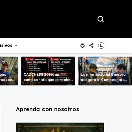
usivos
rono
CADCHESS 2026: un
La internacional Ginebra
crudece
campeonato que consolida
acogerá el Campeonato
mbas
una nueva tradición en el
del Mundo
ajedrez costarricense
Aprenda con nosotros