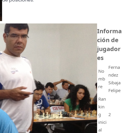
Informa
ción de
jugador
es
Ferna
No
ndez
mb
Sibaja
re
Felipe
Ran
kin
g
2
inici
al