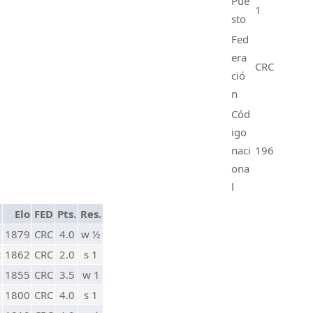
Pue
1
sto
Fed
era
CRC
ció
n
Cód
igo
naci
196
ona
l
Elo
FED
Pts.
Res.
1879
CRC
4.0
w ½
c
1862
CRC
2.0
s 1
1855
CRC
3.5
w 1
1800
CRC
4.0
s 1