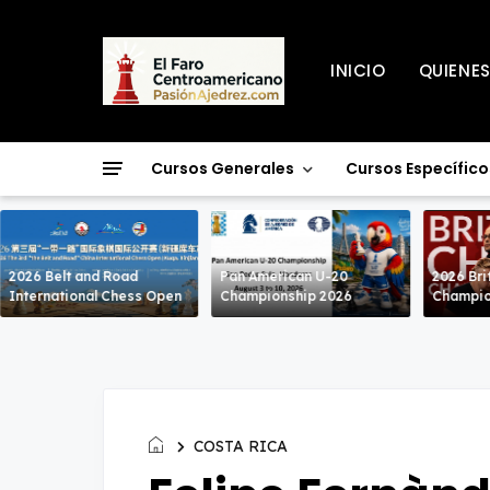
INICIO
QUIENE
Cursos Generales
Cursos Específico
2026 Belt and Road
Pan American U-20
2026 Bri
International Chess Open
Championship 2026
Champio
COSTA RICA