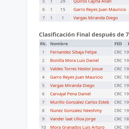
5
1
29
Quiros Cajina Allan
6
1
15
Garro Reyes Juan Mauricio
7
1
1
Vargas Miranda Diego
Clasificación Final después de 
Rk.
Nombre
FED
1
Fernandez Sibaja Felipe
CRC
19
2
Bonilla Mora Luis Daniel
CRC
19
3
Valdes Torres Nestor Josue
CRC
19
4
Garro Reyes Juan Mauricio
CRC
18
5
Vargas Miranda Diego
CRC
19
6
Carvajal Pena Daniel
CRC
19
7
Murillo Gonzalez Carlos Esteb
CRC
19
8
Nunez Gonzalez Neeshmy
CRC
19
9
Vander laat Ulloa Jorge
CRC
18
10
Mora Granados Luis Arturo
CRC
18