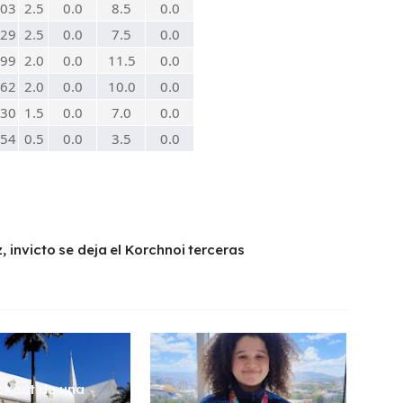
03
2.5
0.0
8.5
0.0
29
2.5
0.0
7.5
0.0
99
2.0
0.0
11.5
0.0
62
2.0
0.0
10.0
0.0
30
1.5
0.0
7.0
0.0
54
0.5
0.0
3.5
0.0
, invicto se deja el Korchnoi terceras
ckout de una