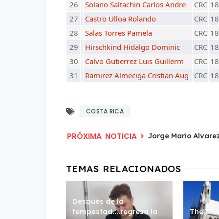
26
Solano Saltachin Carlos Andre
CRC
18
27
Castro Ulloa Rolando
CRC
18
28
Salas Torres Pamela
CRC
18
29
Hirschkind Hidalgo Dominic
CRC
18
30
Calvo Gutierrez Luis Guillerm
CRC
18
31
Ramirez Almeciga Cristian Aug
CRC
18
COSTA RICA
Jorge Mario Alvarez
Después de la
tempestad....regresa la
The Bla