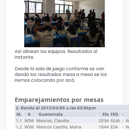
Asì alinean los equipos. Resultados al
instante.
Desde la sala de juego conforme se van
dando los resultados mesa a mesa se los
iremos colocando por acà.
Emparejamientos por mesas
2. Ronda el 2013/03/05 a las 03:00pm
M.
6
Guatemala
Elo
FED
-
1.1
WIM
Mencos, Claudia
2034
GUA
-
W
1.2
WIM
Mencos Castillo, Maria
1844
ESA
-
W