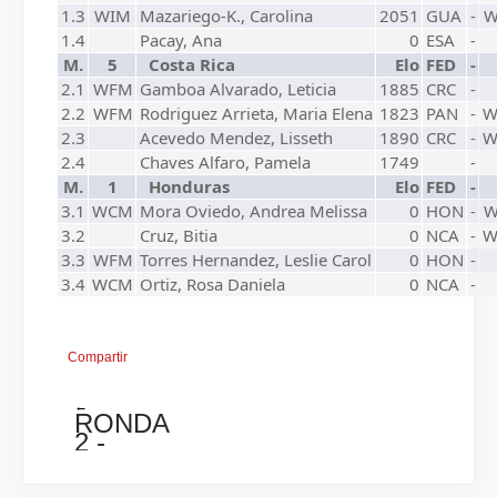
1.3
WIM
Mazariego-K., Carolina
2051
GUA
-
W
1.4
Pacay, Ana
0
ESA
-
M.
5
Costa Rica
Elo
FED
-
2.1
WFM
Gamboa Alvarado, Leticia
1885
CRC
-
2.2
WFM
Rodriguez Arrieta, Maria Elena
1823
PAN
-
W
2.3
Acevedo Mendez, Lisseth
1890
CRC
-
W
2.4
Chaves Alfaro, Pamela
1749
-
M.
1
Honduras
Elo
FED
-
3.1
WCM
Mora Oviedo, Andrea Melissa
0
HON
-
W
3.2
Cruz, Bitia
0
NCA
-
W
3.3
WFM
Torres Hernandez, Leslie Carol
0
HON
-
3.4
WCM
Ortiz, Rosa Daniela
0
NCA
-
Compartir
←
RONDA
2 -
CENTROAMERICANO
MASCULINO