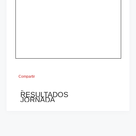
Compartir
←
RESULTADOS
JORNADA
1
CENTROAMERICANO