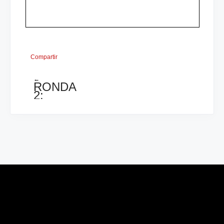
Compartir
←
RONDA
2:
IM
VALDES
VS
FM
SANCHEZ