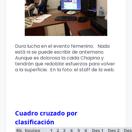
Dura lucha en el evento femenino. Nada
està ni se puede escribir de antemano.
Aunque es dolorosa la caida Chapina y
tendràn que redoblar esfuerzos para volver
a la superficie. En la foto: el staff de la web.
Cuadro cruzado por
clasificación
Rk.
Equipo
1
2
3
4
5
6
Des 1
Des 2
Des