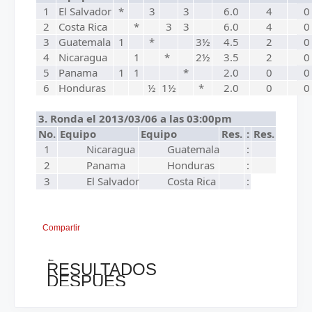
1
El Salvador
*
3
3
6.0
4
0
2
Costa Rica
*
3
3
6.0
4
0
3
Guatemala
1
*
3½
4.5
2
0
4
Nicaragua
1
*
2½
3.5
2
0
5
Panama
1
1
*
2.0
0
0
6
Honduras
½
1½
*
2.0
0
0
3. Ronda el 2013/03/06 a las 03:00pm
No.
Equipo
Equipo
Res.
:
Res.
1
Nicaragua
Guatemala
:
2
Panama
Honduras
:
3
El Salvador
Costa Rica
:
Compartir
←
RESULTADOS
DESPUES
DE
2