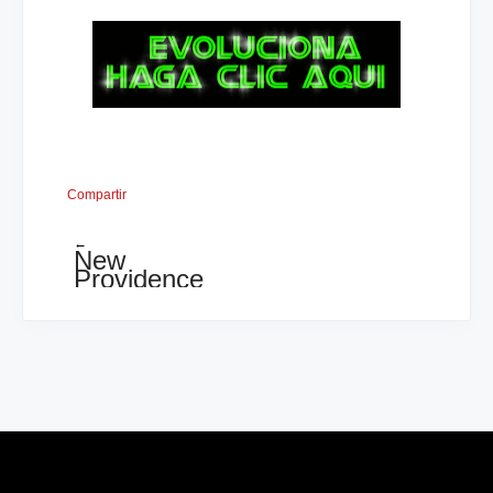
Compartir
←
New
Providence
Open
2013