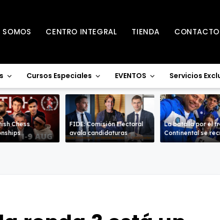
S SOMOS
CENTRO INTEGRAL
TIENDA
CONTACTO
s
Cursos Especiales
EVENTOS
Servicios Excl
tish Chess
FIDE: Comisión Electoral
La batalla por el t
nships
avala candidaturas
Continental se re
en la Sub-18 en a
ramas.