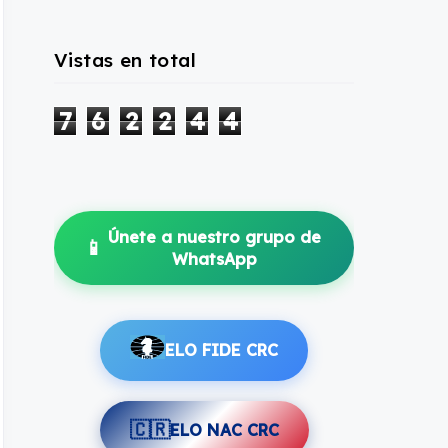
Vistas en total
7
6
2
2
4
4
Únete a nuestro grupo de
📱
WhatsApp
ELO FIDE CRC
🇨🇷
ELO NAC CRC