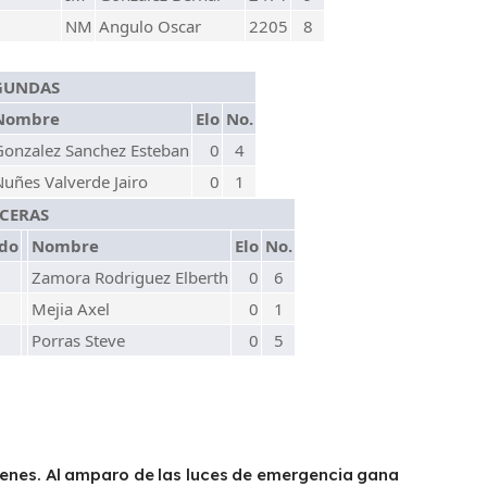
NM
Angulo Oscar
2205
8
EGUNDAS
Nombre
Elo
No.
Gonzalez Sanchez Esteban
0
4
Nuñes Valverde Jairo
0
1
RCERAS
ado
Nombre
Elo
No.
Zamora Rodriguez Elberth
0
6
Mejia Axel
0
1
Porras Steve
0
5
renes. Al amparo de las luces de emergencia gana