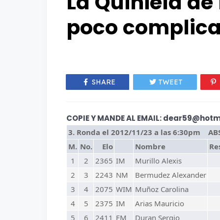
La Quiniela de
poco complic
SHARE
TWEET
COPIE Y MANDE AL EMAIL: dear59@hotma
3. Ronda el 2012/11/23 a las 6:30pm A
M.
No.
Elo
Nombre
Re
1
2
2365
IM
Murillo Alexis
2
3
2243
NM
Bermudez Alexander
3
4
2075
WIM
Muñoz Carolina
4
5
2375
IM
Arias Mauricio
5
6
2411
FM
Duran Sergio