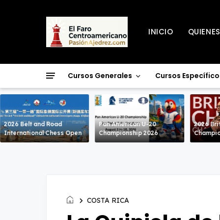
INICIO
QUIENE
Cursos Generales
Cursos Específico
2026 Belt and Road
Pan American U-20
2026 Bri
International Chess Open
Championship 2026
Champio
COSTA RICA