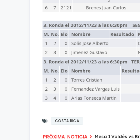
6
7
2121
Brenes Juan Carlos
3. Ronda el 2012/11/23 a las 6:30pm S
M.
No.
Elo
Nombre
Resultado
1
2
0
Solis Jose Alberto
2
3
0
Jimenez Gustavo
3. Ronda el 2012/11/23 a las 6:30pm TE
M.
No.
Elo
Nombre
Result
1
2
0
Torres Cristian
2
3
0
Fernandez Vargas Luis
3
4
0
Arias Fonseca Martin
COSTA RICA
Mesa 1 Valdés vs B