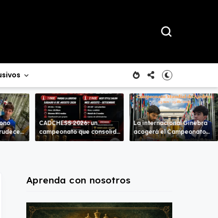
usivos
rono
CADCHESS 2026: un
La internacional Ginebra
crudece
campeonato que consolida
acogerá el Campeonato
mbas
una nueva tradición en el
del Mundo
ajedrez costarricense
Aprenda con nosotros