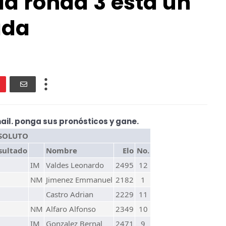
 la ronda 3 está un
ada
il. ponga sus pronósticos y gane.
BSOLUTO
sultado
Nombre
Elo
No.
IM
Valdes Leonardo
2495
12
NM
Jimenez Emmanuel
2182
1
Castro Adrian
2229
11
NM
Alfaro Alfonso
2349
10
IM
Gonzalez Bernal
2471
9