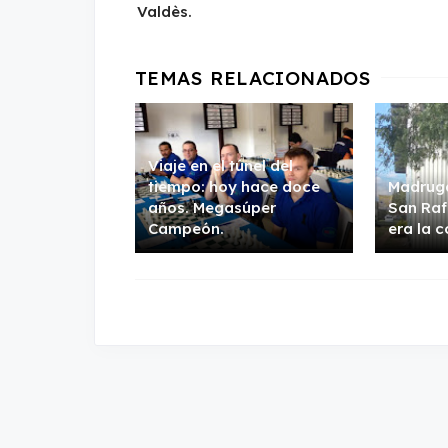
Valdès.
Viaje en el túnel del
tiempo: hoy hace doce
Madrug
años. Megasúper
San Raf
Campeón.
era la c