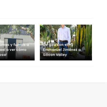
amos y fuimos a
De gira con el MI
ael a ver cómo
Emmanuel Jiménez a
osa!
Silicon Valley