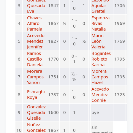
1 -
3
Quesada
1847
1
1
Aguilar
1706
0
Eva
Grettel
Chaves
Espinoza
1 -
4
Alfaro
1867
½
0
Rivas
1969
0
Pamela
Natalia
Acevedo
Marin
1 -
5
Mendez
1827
0
½
León
1769
0
Jennifer
Valeria
Ramos
Bogantes
0 -
6
Castillo
1770
0
0
Robleto
1795
1
Daniela
Karina
Morera
Morera
½ -
7
Campos
1751
0
0
Campos
1795
½
Yanori
Hazel
Acevedo
Eshraghi
1 -
8
1787
0
0
Mendez
1723
Roya
0
Connie
Gonzalez
9
Quesada
1600
0
1
bye
Giselle
Nuñez
sin
10
Gonzalez
1867
1
0
emparejar