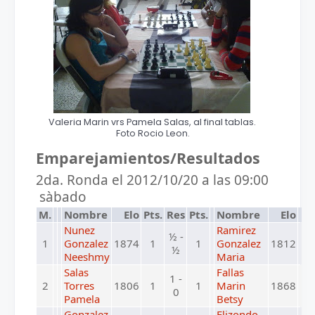
Valeria Marin vrs Pamela Salas, al final tablas.
Foto Rocio Leon.
Emparejamientos/Resultados
2da. Ronda el 2012/10/20 a las 09:00
sàbado
M.
Nombre
Elo
Pts.
Res
Pts.
Nombre
Elo
Nunez
Ramirez
½ -
1
Gonzalez
1874
1
1
Gonzalez
1812
½
Neeshmy
Maria
Salas
Fallas
1 -
2
Torres
1806
1
1
Marin
1868
0
Pamela
Betsy
Gonzalez
Elizondo