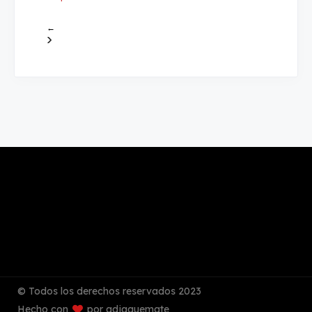
←
›
© Todos los derechos reservados 2023
Hecho con
por adjaquemate