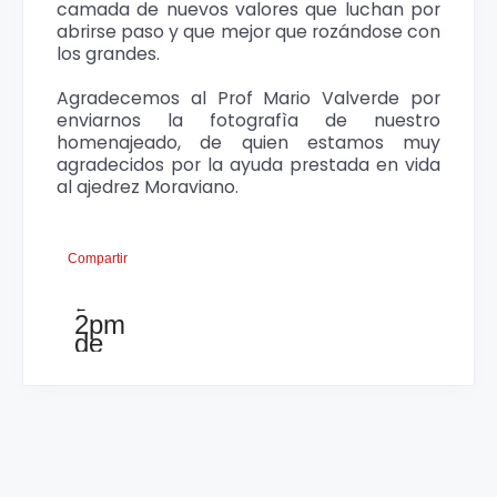
camada de nuevos valores que luchan por
abrirse paso y que mejor que rozándose con
los grandes.
Agradecemos al Prof Mario Valverde por
enviarnos la fotografìa de nuestro
homenajeado, de quien estamos muy
agradecidos por la ayuda prestada en vida
al ajedrez Moraviano.
Compartir
←
2pm
de
este
sàbado
gran
torneo
blitz
en
el
Parque