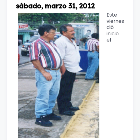
sábado, marzo 31, 2012
Este
viernes
diò
inicio
el