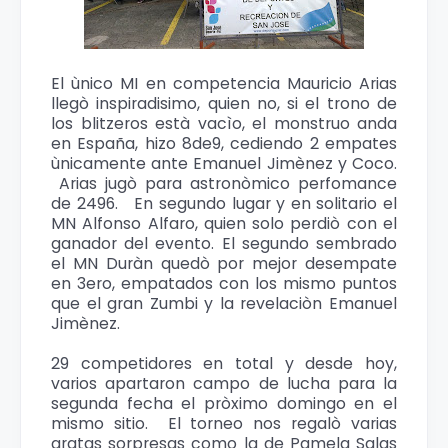
El ùnico MI en competencia Mauricio Arias
llegò inspiradisimo, quien no, si el trono de
los blitzeros està vacìo, el monstruo anda
en España, hizo 8de9, cediendo 2 empates
ùnicamente ante Emanuel Jimènez y Coco.
Arias jugò para astronòmico perfomance
de 2496. En segundo lugar y en solitario el
MN Alfonso Alfaro, quien solo perdiò con el
ganador del evento. El segundo sembrado
el MN Duràn quedò por mejor desempate
en 3ero, empatados con los mismo puntos
que el gran Zumbi y la revelaciòn Emanuel
Jimènez.
29 competidores en total y desde hoy,
varios apartaron campo de lucha para la
segunda fecha el pròximo domingo en el
mismo sitio. El torneo nos regalò varias
gratas sorpresas como la de Pamela Salas