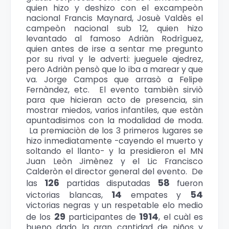
quien hizo y deshizo con el excampeòn
nacional Francis Maynard, Josuè Valdès el
campeòn nacional sub 12, quien hizo
levantado al famoso Adriàn Rodrìguez,
quien antes de irse a sentar me pregunto
por su rival y le adverti: jueguele ajedrez,
pero Adriàn pensò que lo iba a marear y que
va. Jorge Campos que arrasò a Felipe
Fernàndez, etc. El evento tambièn sirviò
para que hicieran acto de presencia, sin
mostrar miedos, varios infantiles, que estàn
apuntadisimos con la modalidad de moda.
La premiaciòn de los 3 primeros lugares se
hizo inmediatamente -cayendo el muerto y
soltando el llanto- y la presidieron el MN
Juan Leòn Jimènez y el Lic Francisco
Calderòn el director general del evento. De
126
58
las
partidas disputadas
fueron
14
54
victorias blancas,
empates y
victorias negras y un respetable elo medio
29
1914
de los
participantes de
, el cuàl es
bueno dado la gran cantidad de niños y