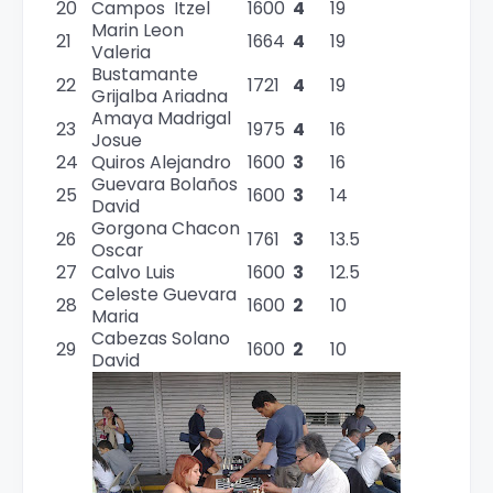
20
Campos Itzel
1600
4
19
Marin Leon
21
1664
4
19
Valeria
Bustamante
22
1721
4
19
Grijalba Ariadna
Amaya Madrigal
23
1975
4
16
Josue
24
Quiros Alejandro
1600
3
16
Guevara Bolaños
25
1600
3
14
David
Gorgona Chacon
26
1761
3
13.5
Oscar
27
Calvo Luis
1600
3
12.5
Celeste Guevara
28
1600
2
10
Maria
Cabezas Solano
29
1600
2
10
David