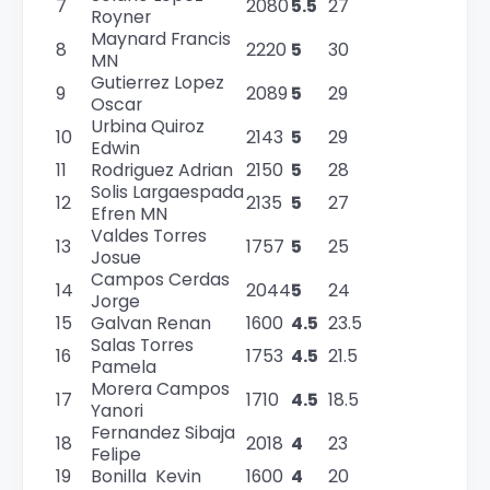
7
2080
5.5
27
Royner
Maynard Francis
8
2220
5
30
MN
Gutierrez Lopez
9
2089
5
29
Oscar
Urbina Quiroz
10
2143
5
29
Edwin
11
Rodriguez Adrian
2150
5
28
Solis Largaespada
12
2135
5
27
Efren MN
Valdes Torres
13
1757
5
25
Josue
Campos Cerdas
14
2044
5
24
Jorge
15
Galvan Renan
1600
4.5
23.5
Salas Torres
16
1753
4.5
21.5
Pamela
Morera Campos
17
1710
4.5
18.5
Yanori
Fernandez Sibaja
18
2018
4
23
Felipe
19
Bonilla Kevin
1600
4
20