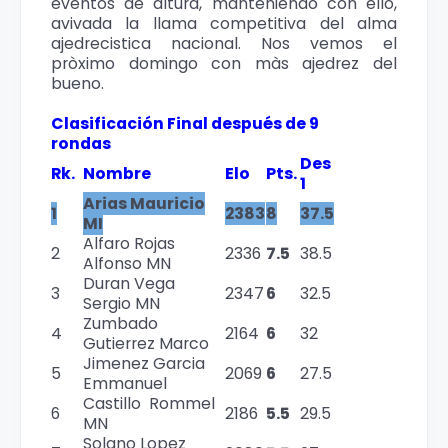
eventos de altura, manteniendo con ello,
avivada la llama competitiva del alma
ajedrecistica nacional. Nos vemos el
pròximo domingo con màs ajedrez del
bueno.
Clasificación Final después de 9
rondas
Des
Rk.
Nombre
Elo
Pts.
1
Arias Mauricio
1
2383
8
37.5
MI
Alfaro Rojas
2
2336
7.5
38.5
Alfonso MN
Duran Vega
3
2347
6
32.5
Sergio MN
Zumbado
4
2164
6
32
Gutierrez Marco
Jimenez Garcia
5
2069
6
27.5
Emmanuel
Castillo Rommel
6
2186
5.5
29.5
MN
Solano Lopez