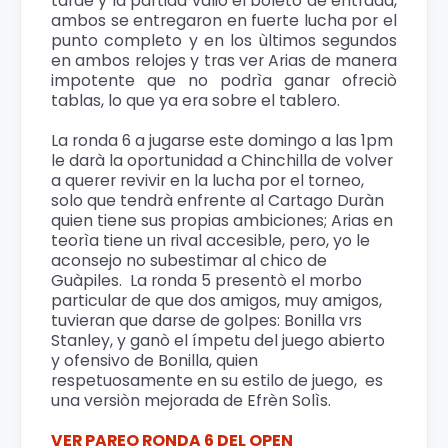
tarde y la partida valiò el boleto de entrada,
ambos se entregaron en fuerte lucha por el
punto completo y en los ùltimos segundos
en ambos relojes y tras ver Arias de manera
impotente que no podrìa ganar ofreciò
tablas, lo que ya era sobre el tablero.
La ronda 6 a jugarse este domingo a las 1pm
le darà la oportunidad a Chinchilla de volver
a querer revivir en la lucha por el torneo,
solo que tendrà enfrente al Cartago Duràn
quien tiene sus propias ambiciones; Arias en
teorìa tiene un rival accesible, pero, yo le
aconsejo no subestimar al chico de
Guàpiles. La ronda 5 presentò el morbo
particular de que dos amigos, muy amigos,
tuvieran que darse de golpes: Bonilla vrs
Stanley, y ganò el ímpetu del juego abierto
y ofensivo de Bonilla, quien
respetuosamente en su estilo de juego, es
una versiòn mejorada de Efrèn Solìs.
VER PAREO RONDA 6 DEL OPEN