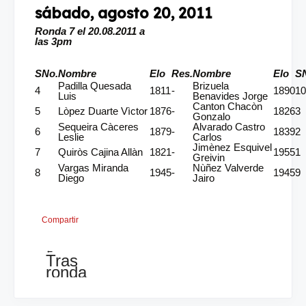
sábado, agosto 20, 2011
Ronda 7 el 20.08.2011 a
las 3pm
SNo.
Nombre
Elo
Res.
Nombre
Elo
S
Padilla Quesada
Brizuela
4
1811
-
1890
10
Luis
Benavides Jorge
Canton Chacòn
5
Lòpez Duarte Vìctor
1876
-
1826
3
Gonzalo
Sequeira Càceres
Alvarado Castro
6
1879
-
1839
2
Leslie
Carlos
Jimènez Esquivel
7
Quiròs Cajina Allàn
1821
-
1955
1
Greivin
Vargas Miranda
Nùñez Valverde
8
1945
-
1945
9
Diego
Jairo
Compartir
←
Tras
ronda
6
asì