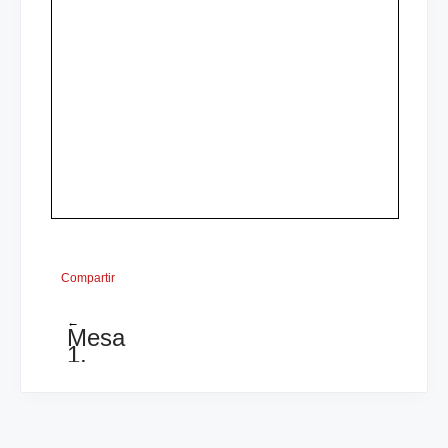
Compartir
←
Mesa
1,
ronda
6:
Open
de
San