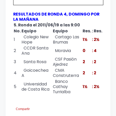
RESULTADOS DE RONDA 4, DOMINGO POR
LA MAÑANA
5. Ronda el 2011/06/19 a las 9:00
No.
Equipo
Equipo
Res.
:
Res.
Colegio New
Cartago Las
1
1½
:
2½
Hope
Brumas
CCDR Santa
2
Moravia
0
:
4
Ana
CSF Pasión
3
Santa Rosa
2
:
2
Ajedrez
Goicoechea
CMA
4
2
:
2
A
Construterra
Banco
Universidad
5
Cathay
1½
:
2½
de Costa Rica
Turrialba
Compartir