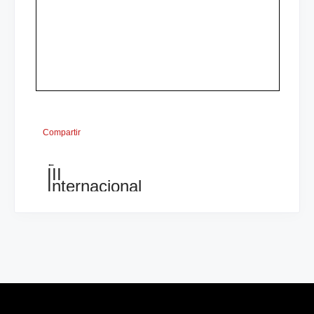
Compartir
←
III
Internacional
de
San
Jose,Mesa
3
MN
Carlos
Granados
0-
1
MI