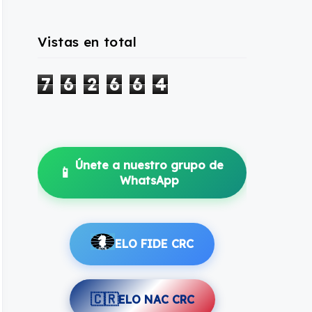
Vistas en total
7
6
2
6
6
4
Únete a nuestro grupo de
📱
WhatsApp
ELO FIDE CRC
🇨🇷
ELO NAC CRC