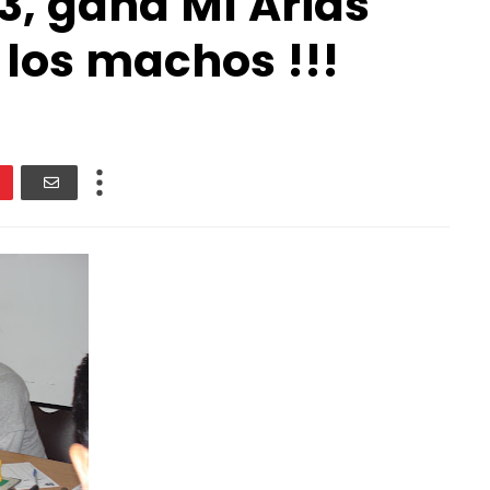
3, gana MI Arias
los machos !!!