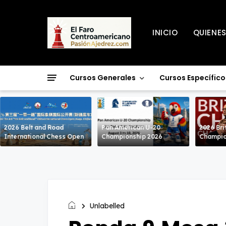
INICIO
QUIENE
Cursos Generales
Cursos Específico
2026 Belt and Road
Pan American U-20
2026 Bri
International Chess Open
Championship 2026
Champio
Unlabelled