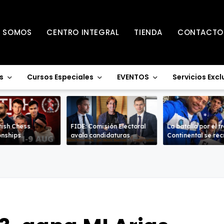
S SOMOS
CENTRO INTEGRAL
TIENDA
CONTACTO
s
Cursos Especiales
EVENTOS
Servicios Excl
tish Chess
FIDE: Comisión Electoral
La batalla por el t
nships
avala candidaturas
Continental se re
en la Sub-18 en a
ramas.