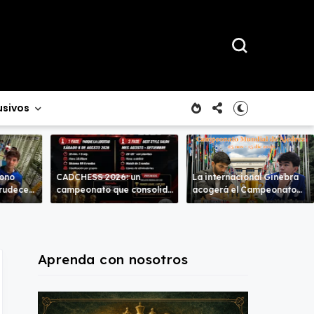
usivos
rono
CADCHESS 2026: un
La internacional Ginebra
crudece
campeonato que consolida
acogerá el Campeonato
mbas
una nueva tradición en el
del Mundo
ajedrez costarricense
Aprenda con nosotros