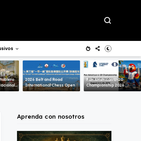
usivos
 tablero
2026 Belt and Road
Pan American U-20
International Chess Open
Championship 2026
Aprenda con nosotros