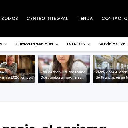
S SOMOS
CENTRO INTEGRAL
TIENDA
CONTACTO
s
Cursos Especiales
EVENTOS
Servicios Excl
Chess
San Pedro Sula: argentina
Vichy abre el gran
nship 2026: cinco
Guecamburu impone su
de Francia: en un Nacional
entran en la recta
poderío.
de alto nivel
a de Warwick