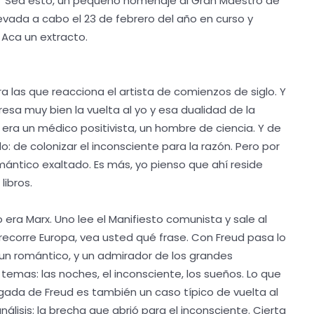
Sea esto, un pequeño homenaje al Gran Maestro de
levada a cabo el 23 de febrero del año en curso y
. Aca un extracto.
a las que reacciona el artista de comienzos de siglo. Y
a muy bien la vuelta al yo y esa dualidad de la
Él era un médico positivista, un hombre de ciencia. Y de
o: de colonizar el inconsciente para la razón. Pero por
mántico exaltado. Es más, yo pienso que ahí reside
libros.
 era Marx. Uno lee el Manifiesto comunista y sale al
ecorre Europa, vea usted qué frase. Con Freud pasa lo
 un romántico, y un admirador de los grandes
emas: las noches, el inconsciente, los sueños. Lo que
egada de Freud es también un caso típico de vuelta al
nálisis: la brecha que abrió para el inconsciente. Cierta