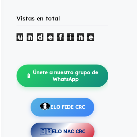
Vistas en total
u
n
d
e
f
i
n
e
d
Únete a nuestro grupo de
📱
WhatsApp
ELO FIDE CRC
🇨🇷
ELO NAC CRC