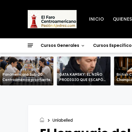
INICIO
QUIENE
Cursos Generales
Cursos Específico
Panamericano Sub-20:
GATA KAMSKY: EL NIÑO
British 
Centroamérica pisa fuerte.
PRODIGIO QUE ESCAPÓ
Champio
DOS VECES!
líderes 
decisiv
Unlabelled