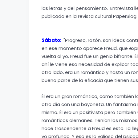
las letras y del pensamiento. Entrevista l
publicada en la revista cultural PaperBlog
Sàbato:
"Progreso, razón, son ideas contr
en ese momento aparece Freud, que expres
vuelta al yo. Freud fue un genio bifronte. 
ahí le viene esa necesidad de explicar tod
otro lado, era un romántico y hasta un ro
buena parte de la eficacia que tienen sus 
Él era un gran romántico, como también lo
otro día con una bayoneta. Un fantasma r
mismo. Él era un positivista pero también
románticos alemanes. Tenían los mismos t
hace trascendente a Freud es esto. La ll
yo profundo. Y eso es lo valioso del psicoa