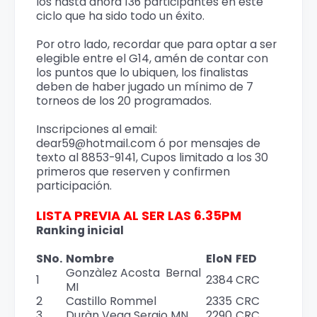
los hasta ahora 136 participantes en este
ciclo que ha sido todo un éxito.
Por otro lado, recordar que para optar a ser
elegible entre el G14, amén de contar con
los puntos que lo ubiquen, los finalistas
deben de haber jugado un mínimo de 7
torneos de los 20 programados.
Inscripciones al email:
dear59@hotmail.com ó por mensajes de
texto al 8853-9141, Cupos limitado a los 30
primeros que reserven y confirmen
participación.
LISTA PREVIA AL SER LAS 6.35PM
Ranking inicial
SNo.
Nombre
EloN
FED
Gonzàlez Acosta
Bernal
1
2384
CRC
MI
2
Castillo Rommel
2335
CRC
3
Duràn Vega Sergio MN
2290
CRC