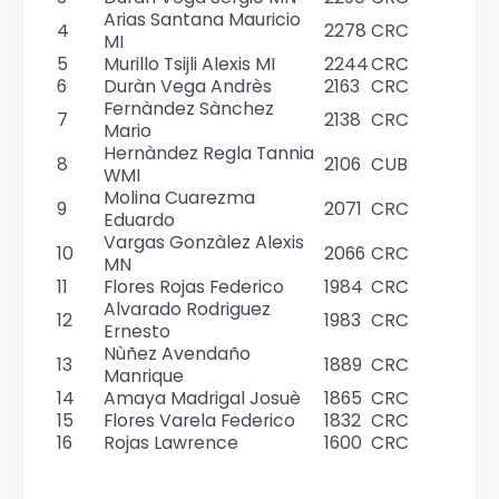
Arias Santana Mauricio
4
2278
CRC
MI
5
Murillo Tsijli Alexis MI
2244
CRC
6
Duràn Vega Andrès
2163
CRC
Fernàndez Sànchez
7
2138
CRC
Mario
Hernàndez Regla Tannia
8
2106
CUB
WMI
Molina Cuarezma
9
2071
CRC
Eduardo
Vargas Gonzàlez Alexis
10
2066
CRC
MN
11
Flores Rojas Federico
1984
CRC
Alvarado Rodriguez
12
1983
CRC
Ernesto
Nùñez Avendaño
13
1889
CRC
Manrique
14
Amaya Madrigal Josuè
1865
CRC
15
Flores Varela Federico
1832
CRC
16
Rojas Lawrence
1600
CRC