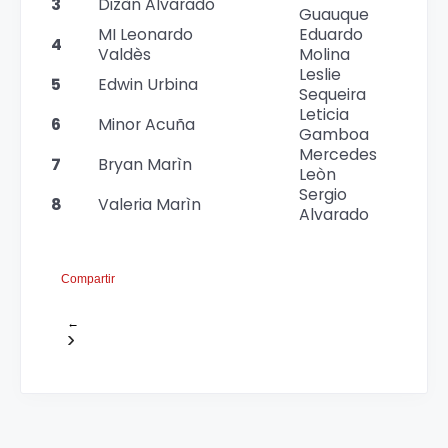
3
Dizàn Alvarado
Guauque
MI Leonardo
Eduardo
4
Valdès
Molina
Leslie
5
Edwin Urbina
Sequeira
Leticia
6
Minor Acuña
Gamboa
Mercedes
7
Bryan Marìn
Leòn
Sergio
8
Valeria Marìn
Alvarado
Compartir
←
›