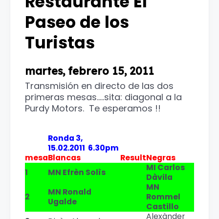
Restaurante El
Paseo de los
Turistas
martes, febrero 15, 2011
Transmisión en directo de las dos
primeras mesas.....sita: diagonal a la
Purdy Motors. Te esperamos !!
Ronda 3,
15.02.2011 6.30pm
mesa
Blancas
Result
Negras
MI Carlos
1
MN Efrèn Solìs
Dàvila
MN
MN Ronald
2
Rommel
Ugalde
Castillo
Alexànder