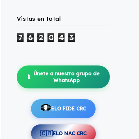
Vistas en total
7
6
2
0
4
3
Únete a nuestro grupo de
📱
WhatsApp
ELO FIDE CRC
🇨🇷
ELO NAC CRC