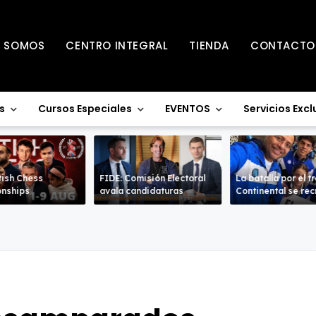
S SOMOS
CENTRO INTEGRAL
TIENDA
CONTACTO
s
Cursos Especiales
EVENTOS
Servicios Excl
tish Chess
FIDE: Comisión Electoral
La batalla por el t
nships
avala candidaturas
Continental se re
en la Sub-18 en a
ramas.