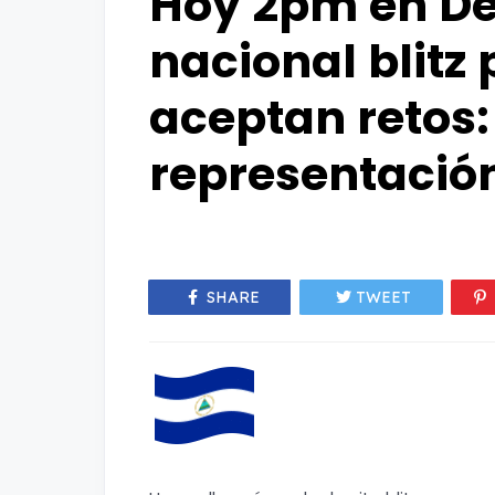
Hoy 2pm en D
nacional blitz 
aceptan retos
representación
SHARE
TWEET