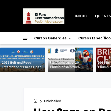
INICIO
QUIENE
Cursos Generales
Cursos Específico
2026 Belt and Road
Pan American U-20
2026 Bri
International Chess Open
Championship 2026
Champio
Unlabelled