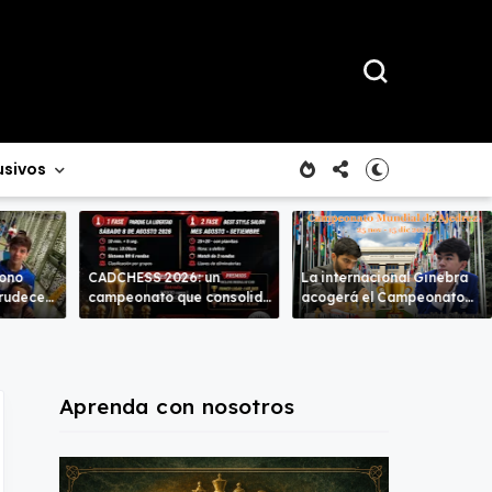
usivos
rono
CADCHESS 2026: un
La internacional Ginebra
crudece
campeonato que consolida
acogerá el Campeonato
mbas
una nueva tradición en el
del Mundo
ajedrez costarricense
Aprenda con nosotros