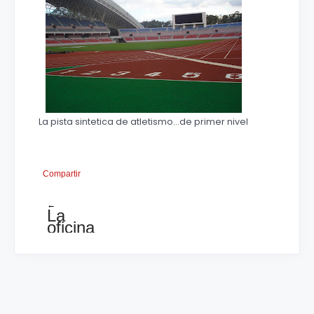
La pista sintetica de atletismo...de primer nivel
Compartir
←
La
oficina
de
la
FCA,
la
base
para
despegar