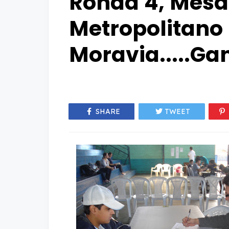
Ronda 4, Mesa
Metropolitano 
Moravia.....Ga
SHARE
TWEET