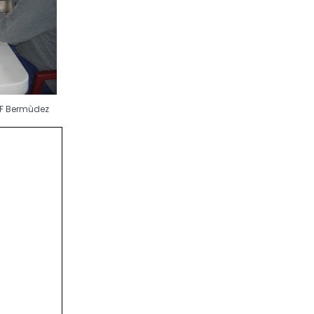
 MF Bermùdez