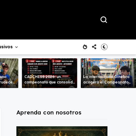
usivos
rono
CADCHESS 2026: un
La internacional Ginebra
crudece
campeonato que consolida
acogerá el Campeonato
mbas
una nueva tradición en el
del Mundo
ajedrez costarricense
Aprenda con nosotros