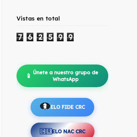
Vistas en total
7
6
2
5
9
9
Únete a nuestro grupo de
📱
WhatsApp
ELO FIDE CRC
🇨🇷
ELO NAC CRC