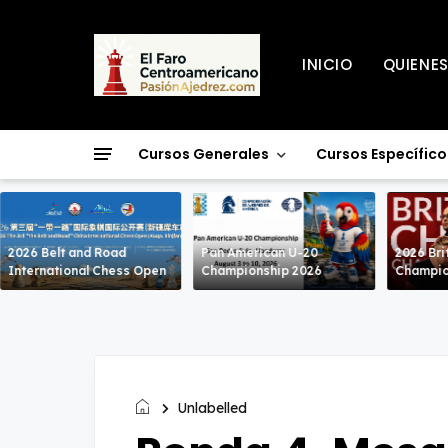
INICIO
QUIENE
Cursos Generales
Cursos Específico
2026 Belt and Road
Pan American U-20
2026 Bri
International Chess Open
Championship 2026
Champio
Unlabelled