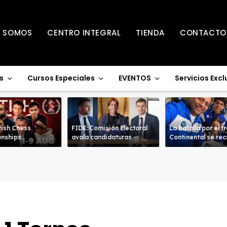
S SOMOS
CENTRO INTEGRAL
TIENDA
CONTACTO
s
Cursos Especiales
EVENTOS
Servicios Excl
tish Chess
FIDE: Comisión Electoral
La batalla por el t
nships
avala candidaturas
Continental se re
en la Sub-18 en a
ramas.