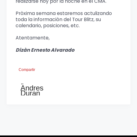
realizarse hoy por la noche en el CMA.
Pròxima semana estaremos actulizando
toda la informaciòn del Tour Blitz, su
calendario, posiciones, etc.
Atentamente,
Dizàn Ernesto Alvarado
Compartir
←
Andres
Duran
campeón
sub14
al
finalizar
el
Festival
Centroamericano
y