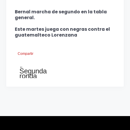
Bernal marcha de segundo en la tabla
general.
Este martes juega con negras contra el
guatemalteco Lorenzana
Compartir
←
Segunda
ronda
del
Iberoamericano
en
México,
Bernal
empata
contra
GM
Morovic