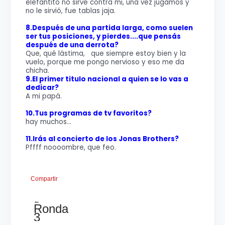
elefantito no sirve contra mi, una vez jugamos y
no le sirvió, fue tablas jaja.
8.Después de una partida larga, como suelen
ser tus posiciones, y pierdes....que pensás
después de una derrota?
Que, qué lástima, que siempre estoy bien y la
vuelo, porque me pongo nervioso y eso me da
chicha.
9.El primer titulo nacional a quien se lo vas a
dedicar?
A mi papá.
10.Tus programas de tv favoritos?
hay muchos...
11.Irás al concierto de los Jonas Brothers?
Pffff noooombre, que feo.
Compartir
←
Ronda
3