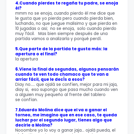
4.Cuando pierdes te regaña tu padre, se enoja
él?
mmm no se enoja, cuando pierdo él me dice que
le gusta que yo pierda pero cuando pierda bien,
luchando, no que juegue malisimo y que pierda en
10 jugadas o asi; no se enoja, solo cuando pierdo
muy fácil. Mas bien siempre después de una
partida vamos a analizarla y porqué perdí.
5.Que parte de la partida te gusta más: la
apertura o el final?
la apertura
6.Viene la final de segundas, algunos pensarán
cuando te ven todo chamaco que te van a
arriar fácil, que le decÍs a esos?
Diay no..... que ojalá se confíen, mejor para mi jaja,
diay si, eso supongo que pasa mucho cuando ven
a alguien muy pequeño al frente del tablero
se confían.
7.Eduardo Molina dice que el va a ganar el
torneo, me imagino que en ese caso, te queda
luchar por el segundo lugar, tienes algo que
decirle a Molina?
Nooombre yo lo voy a ganar jaja... ojalá pueda, el