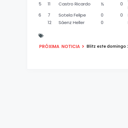
5
11
Castro Ricardo
½
0
6
7
Sotela Felipe
0
0
12
Sáenz Heller
0
Blitz este domingo 