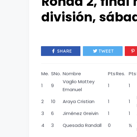
Ronda 2, final
división, sába
SHARE
TWEET
Me.
SNo.
Nombre
Pts
Res.
Pts
Vaglio Mattey
1
9
1
1
Emanuel
2
10
Araya Cristian
1
1
3
6
Jiménez Greivin
1
1
4
3
Quesada Randall
0
½