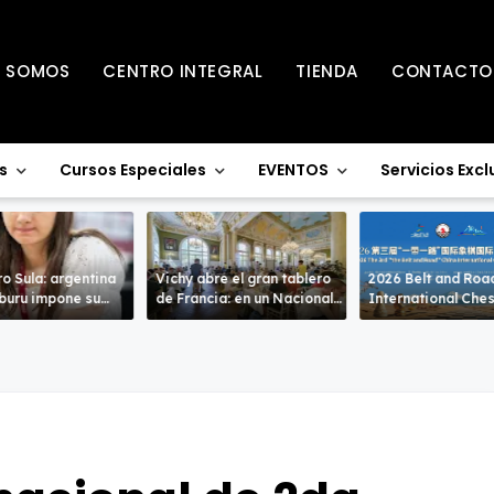
S SOMOS
CENTRO INTEGRAL
TIENDA
CONTACTO
s
Cursos Especiales
EVENTOS
Servicios Excl
o Sula: argentina
Vichy abre el gran tablero
2026 Belt and Roa
uru impone su
de Francia: en un Nacional
International Che
de alto nivel