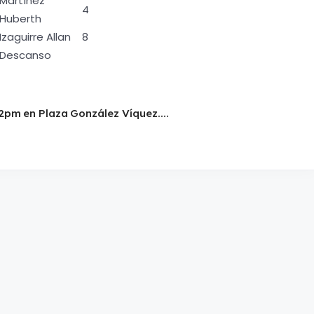
Martínez
4
Huberth
Izaguirre Allan
8
Descanso
2pm en Plaza González Víquez....