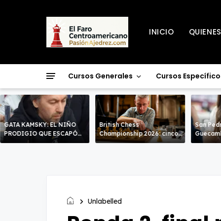
INICIO
QUIENE
Cursos Generales
Cursos Específico
GATA KAMSKY: EL NIÑO
British Chess
San Pedr
PRODIGIO QUE ESCAPÓ
Championship 2026: cinco
Guecamb
DOS VECES!
líderes entran en la recta
poderío.
decisiva de Warwick
Unlabelled