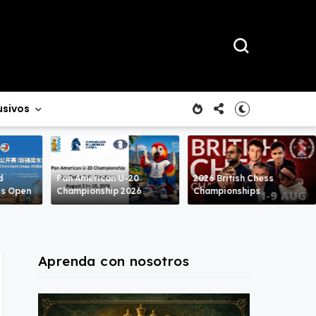
usivos
d
Pan American U-20
2026 British Chess
ss Open
Championship 2026
Championships
Aprenda con nosotros