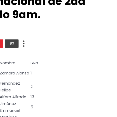
 nacional de 2da
do 9am.
Nombre
SNo.
Zamora Alonso
1
Fernández
2
Felipe
Alfaro Alfredo
13
Jiménez
5
Emmanuel