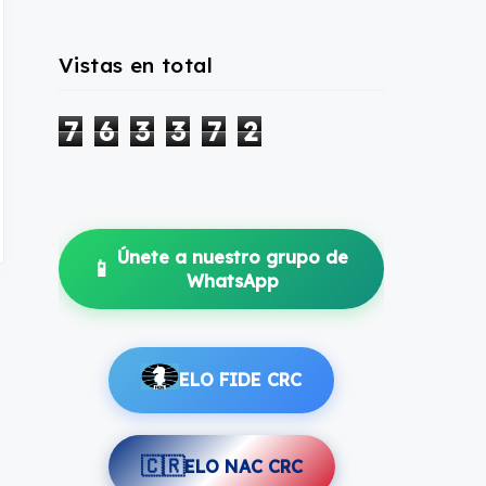
Vistas en total
7
6
3
3
7
2
Únete a nuestro grupo de
📱
WhatsApp
ELO FIDE CRC
🇨🇷
ELO NAC CRC