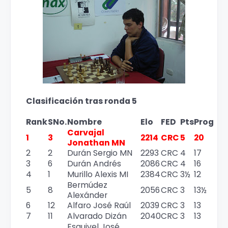
Clasificación tras ronda 5
Rank
SNo.
Nombre
Elo
FED
Pts
Prog
Carvajal
1
3
2214
CRC
5
20
Jonathan MN
2
2
Durán Sergio MN
2293
CRC
4
17
3
6
Durán Andrés
2086
CRC
4
16
4
1
Murillo Alexis MI
2384
CRC
3½
12
Bermúdez
5
8
2056
CRC
3
13½
Alexánder
6
12
Alfaro José Raúl
2039
CRC
3
13
7
11
Alvarado Dizán
2040
CRC
3
13
Esquivel José