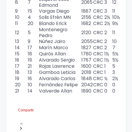
8
7
2065
CRC
3
12
Edmond
9
15
Vargas Diego
1867
CRC
3
11
10
4
Solis Efrén MN
2156
CRC
2½
10½
11
20
Blando Erick
1682
CRC
2½
9½
Montenegro
12
5
2120
CRC
2
11
Pedro
13
9
Núñez Jairo
2055
CRC
2
10
14
17
Marín Marco
1827
CRC
2
7
15
18
Quirós Allan
1780
CRC
1½
5½
16
19
Alvarado Sergio
1767
CRC
1½
5½
17
21
Rojas Lawrence
1600
CRC
1
5
18
13
Gamboa Leticia
2018
CRC
1
3
19
16
Alvarado Carlos
1848
CRC
½
2½
20
10
Fernández Felipe
2042
CRC
0
0
21
14
Valverde Allan
1890
CRC
0
0
Compartir
←
›