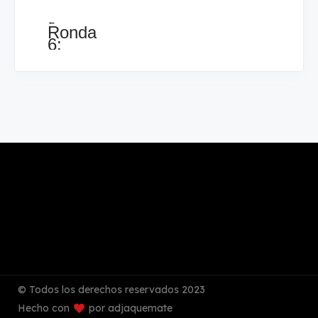
←
Ronda
6:
David
Alvarez
vrs
Andrés
Durán..........1x0
© Todos los derechos reservados 2023
Hecho con
por adjaquemate