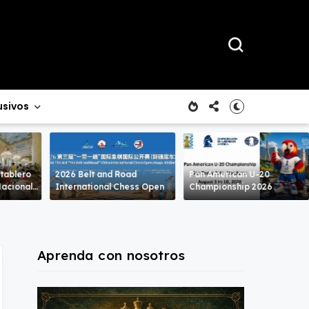
usivos
 tablero
2026 Belt and Road
Pan American U-20
International Chess Open
Championship 2026
Aprenda con nosotros