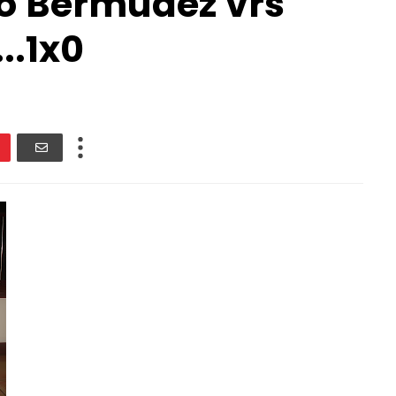
io Bermudez vrs
..1x0