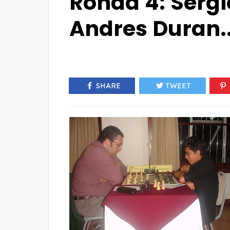
Ronda 4: Serg
Andres Duran..
SHARE
TWEET