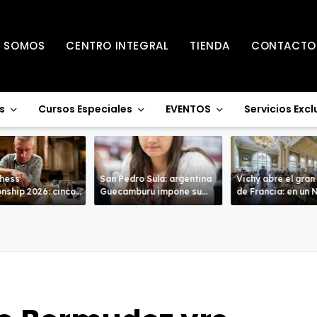
S SOMOS
CENTRO INTEGRAL
TIENDA
CONTACTO
s
Cursos Especiales
EVENTOS
Servicios Excl
Chess
San Pedro Sula: argentina
Vichy abre el gran
nship 2026: cinco
Guecamburu impone su
de Francia: en un Nacional
entran en la recta
poderío.
de alto nivel
a de Warwick