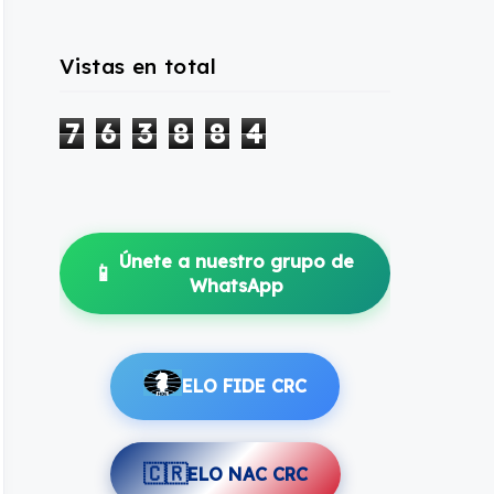
Vistas en total
7
6
3
8
8
4
Únete a nuestro grupo de
📱
WhatsApp
ELO FIDE CRC
🇨🇷
ELO NAC CRC