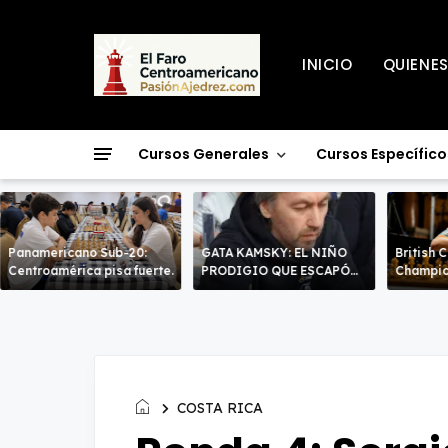
INICIO
QUIENE
Cursos Generales
Cursos Específico
Panamericano Sub-20:
GATA KAMSKY: EL NIÑO
British 
Centroamérica pisa fuerte.
PRODIGIO QUE ESCAPÓ
Champio
DOS VECES!
líderes 
decisiv
COSTA RICA