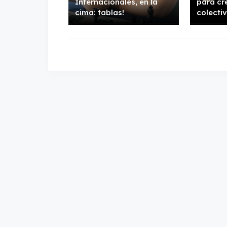
Internacionales, en la
para cr
cima: tablas!
colectiv