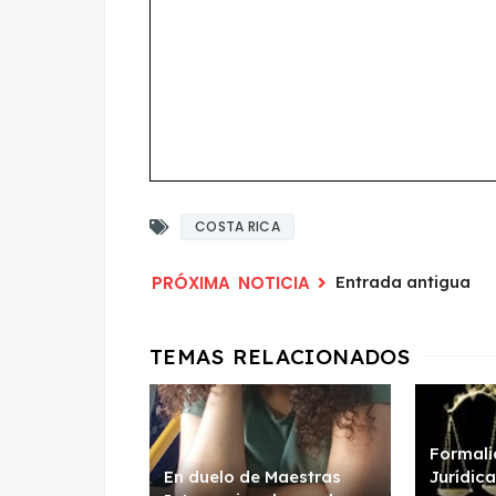
COSTA RICA
Entrada antigua
Formali
En duelo de Maestras
Jurídic