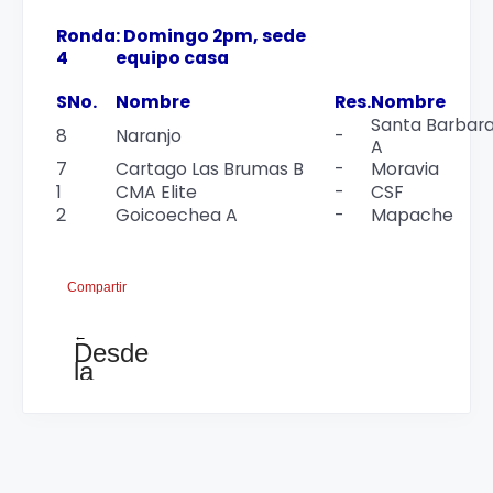
Ronda
: Domingo 2pm, sede
4
equipo casa
SNo.
Nombre
Res.
Nombre
Santa Barbar
8
Naranjo
-
A
7
Cartago Las Brumas B
-
Moravia
1
CMA Elite
-
CSF
2
Goicoechea A
-
Mapache
Compartir
←
Desde
la
hospitalaria
ciudad
de
Naranjo.......GANA
EL
CAMPEON