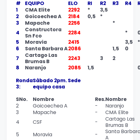
#
EQUIPO
ELO
RI
R2
R3
R4
1
CMA Elite
2292
*
3,5
2
Goicoechea A
2184
0,5
*
3
Mapache
2256
*
Constructora
4
2284
*
Sn Fco
5
Moravia
2415
3,5
*
6
Santa Barbara A
2086
1,5
0
Cartago Las
7
2243
3
2
Brumas B
8
Naranjo
2085
1,5
Ronda
Sàbado 2pm. Sede
3:
equipo casa
SNo.
Nombre
Res.
Nombre
2
Goicoechea A
-
Naranjo
3
Mapache
-
CMA Elite
Cartago Las
4
CSF
-
Brumas B
Santa Barbar
5
Moravia
-
A