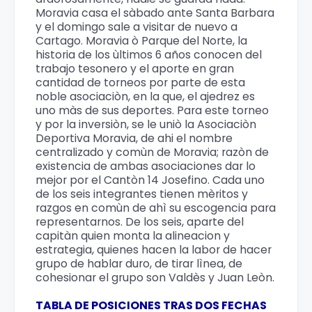
Moravia casa el sàbado ante Santa Barbara
y el domingo sale a visitar de nuevo a
Cartago. Moravia ò Parque del Norte, la
historia de los ùltimos 6 años conocen del
trabajo tesonero y el aporte en gran
cantidad de torneos por parte de esta
noble asociaciòn, en la que, el ajedrez es
uno màs de sus deportes. Para este torneo
y por la inversiòn, se le uniò la Asociaciòn
Deportiva Moravia, de ahi el nombre
centralizado y comùn de Moravia; razòn de
existencia de ambas asociaciones dar lo
mejor por el Cantòn 14 Josefino. Cada uno
de los seis integrantes tienen mèritos y
razgos en comùn de ahì su escogencia para
representarnos. De los seis, aparte del
capitàn quien monta la alineacion y
estrategia, quienes hacen la labor de hacer
grupo de hablar duro, de tirar lìnea, de
cohesionar el grupo son Valdès y Juan Leòn.
TABLA DE POSICIONES TRAS DOS FECHAS