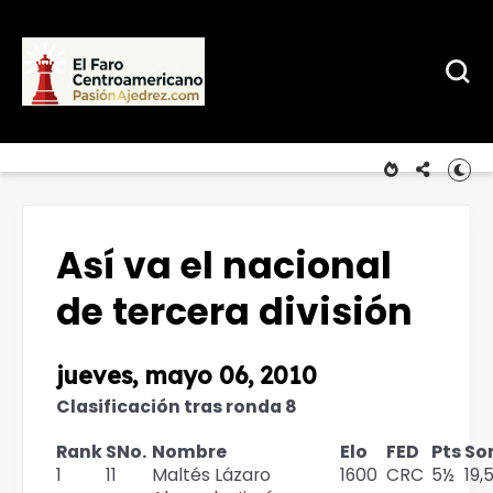
Así va el nacional
de tercera división
jueves, mayo 06, 2010
Clasificación tras ronda 8
Rank
SNo.
Nombre
Elo
FED
Pts
So
1
11
Maltés Lázaro
1600
CRC
5½
19,