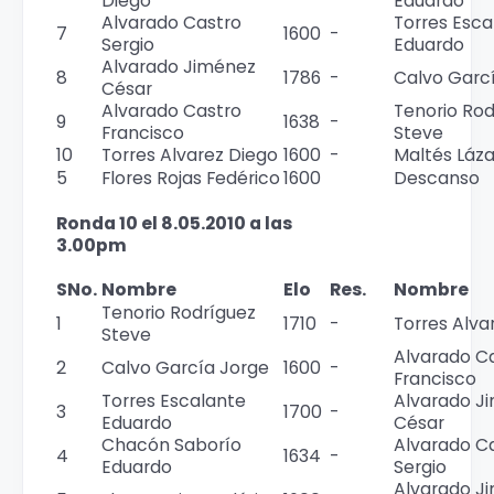
Diego
Eduardo
Alvarado Castro
Torres Esca
7
1600
-
Sergio
Eduardo
Alvarado Jiménez
8
1786
-
Calvo Garc
César
Alvarado Castro
Tenorio Rod
9
1638
-
Francisco
Steve
10
Torres Alvarez Diego
1600
-
Maltés Láz
5
Flores Rojas Fedérico
1600
Descanso
Ronda 10 el 8.05.2010 a las
3.00pm
SNo.
Nombre
Elo
Res.
Nombre
Tenorio Rodríguez
1
1710
-
Torres Alva
Steve
Alvarado C
2
Calvo García Jorge
1600
-
Francisco
Torres Escalante
Alvarado J
3
1700
-
Eduardo
César
Chacón Saborío
Alvarado C
4
1634
-
Eduardo
Sergio
Alvarado J