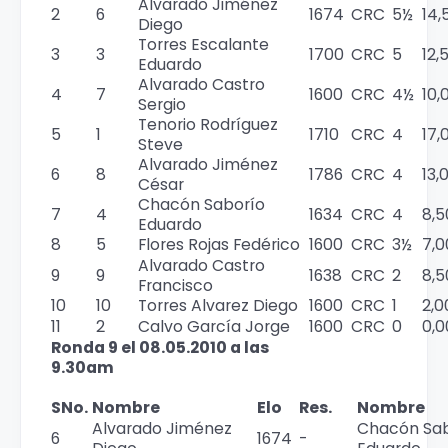
Alvarado Jiménez
2
6
1674
CRC
5½
14,
Diego
Torres Escalante
3
3
1700
CRC
5
12,
Eduardo
Alvarado Castro
4
7
1600
CRC
4½
10,
Sergio
Tenorio Rodríguez
5
1
1710
CRC
4
17,
Steve
Alvarado Jiménez
6
8
1786
CRC
4
13,
César
Chacón Saborío
7
4
1634
CRC
4
8,5
Eduardo
8
5
Flores Rojas Fedérico
1600
CRC
3½
7,0
Alvarado Castro
9
9
1638
CRC
2
8,5
Francisco
10
10
Torres Alvarez Diego
1600
CRC
1
2,0
11
2
Calvo García Jorge
1600
CRC
0
0,0
Ronda 9 el 08.05.2010 a las
9.30am
SNo.
Nombre
Elo
Res.
Nombre
Alvarado Jiménez
Chacón Sab
6
1674
-