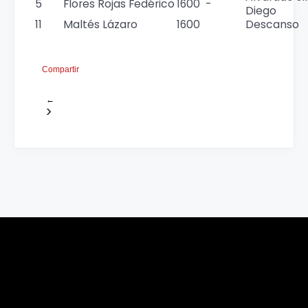
5
Flores Rojas Fedérico
1600
-
Diego
11
Maltés Lázaro
1600
Descanso
Compartir
←
›