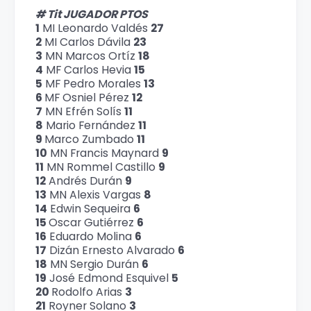
# Tit JUGADOR PTOS
1
MI Leonardo Valdés
27
2
MI Carlos Dávila
23
3
MN Marcos Ortíz
18
4
MF Carlos Hevia
15
5
MF Pedro Morales
13
6
MF Osniel Pérez
12
7
MN Efrén Solís
11
8
Mario Fernández
11
9
Marco Zumbado
11
10
MN Francis Maynard
9
11
MN Rommel Castillo
9
12
Andrés Durán
9
13
MN Alexis Vargas
8
14
Edwin Sequeira
6
15
Oscar Gutiérrez
6
16
Eduardo Molina
6
17
Dizán Ernesto Alvarado
6
18
MN Sergio Durán
6
19
José Edmond Esquivel
5
20
Rodolfo Arias
3
21
Royner Solano
3