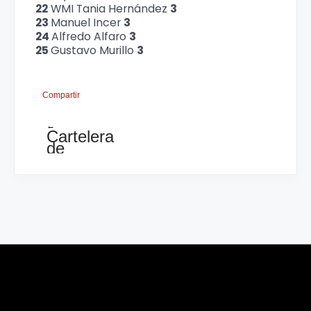
22
WMI Tania Hernández
3
23
Manuel Incer
3
24
Alfredo Alfaro
3
25
Gustavo Murillo
3
Compartir
←
Cartelera
de
lujo
esta
semana
en
el
CMA,
para
todos
los
gustos
!!!!