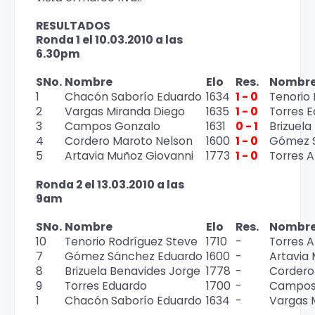
RESULTADOS
Ronda 1 el 10.03.2010 a las
6.30pm
SNo.
Nombre
Elo
Res.
Nombr
1
Chacón Saborío Eduardo
1634
1 - 0
Tenorio
2
Vargas Miranda Diego
1635
1 - 0
Torres 
3
Campos Gonzalo
1631
0 - 1
Brizuela
4
Cordero Maroto Nelson
1600
1 - 0
Gómez 
5
Artavia Muñoz Giovanni
1773
1 - 0
Torres A
Ronda 2 el 13.03.2010 a las
9am
SNo.
Nombre
Elo
Res.
Nombr
10
Tenorio Rodríguez Steve
1710
-
Torres A
7
Gómez Sánchez Eduardo
1600
-
Artavia
8
Brizuela Benavides Jorge
1778
-
Cordero
9
Torres Eduardo
1700
-
Campos
1
Chacón Saborío Eduardo
1634
-
Vargas 