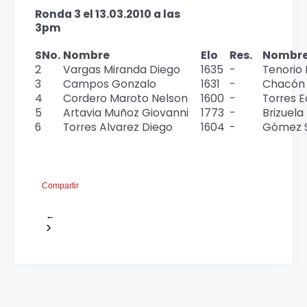
Ronda 3 el 13.03.2010 a las
3pm
SNo.
Nombre
Elo
Res.
Nombr
2
Vargas Miranda Diego
1635
-
Tenorio
3
Campos Gonzalo
1631
-
Chacón 
4
Cordero Maroto Nelson
1600
-
Torres 
5
Artavia Muñoz Giovanni
1773
-
Brizuela
6
Torres Alvarez Diego
1604
-
Gómez 
Compartir
←
›