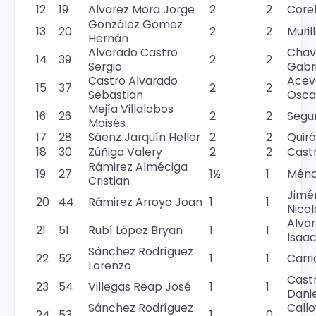
12
19
Alvarez Mora Jorge
2
2
Corel
González Gomez
13
20
2
2
Muril
Hernán
Alvarado Castro
Chav
14
39
2
2
Sergio
Gabri
Castro Alvarado
Acev
15
37
2
2
Sebastian
Osca
Mejía Villalobos
16
26
2
2
Segu
Moisés
17
28
Sáenz Jarquín Heller
2
2
Quiró
18
30
Zúñiga Valery
2
2
Castr
Rámirez Alméciga
19
27
1½
1
Ménd
Cristian
Jimé
20
44
Rámirez Arroyo Joan
1
1
Nicol
Alva
21
51
Rubí López Bryan
1
1
Isaa
Sánchez Rodríguez
22
52
1
1
Carri
Lorenzo
Cast
23
54
Villegas Reap José
1
1
Danie
Sánchez Rodríguez
Call
24
53
1
0