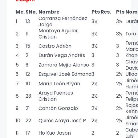
Me.
SNo.
Nombre
Pts
Res.
Pts
Nom
Carranza Fernández
1
13
3½
3½
Durá
Jorge
Montoya Aguilar
2
11
3½
3½
Toro
Cristian
Fern
3
15
Castro Adrián
3½
3
Mari
4
2
Durán Vega Andrés
3
3
Zhan
Chave
5
6
Zamora Mejía Alonso
3
3
Davi
6
12
Esquivel José Edmond
3
2½
Ulloa
Jimé
7
10
Marín León Bryan
2½
2½
Humb
Araya Fuentes
Fern
8
23
2½
2½
Cristian
Felip
Roja
9
21
Cantón Gonzalo
2½
2½
Kenn
Jimé
10
22
Quirós Araya José P
2½
2½
Eman
Cube
11
17
Ho Kuo Jason
2
2
Luis