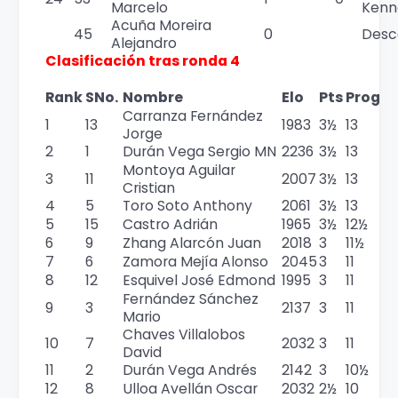
Marcelo
Kenn
Acuña Moreira
45
0
Desc
Alejandro
Clasificación tras ronda 4
Rank
SNo.
Nombre
Elo
Pts
Prog
Carranza Fernández
1
13
1983
3½
13
Jorge
2
1
Durán Vega Sergio MN
2236
3½
13
Montoya Aguilar
3
11
2007
3½
13
Cristian
4
5
Toro Soto Anthony
2061
3½
13
5
15
Castro Adrián
1965
3½
12½
6
9
Zhang Alarcón Juan
2018
3
11½
7
6
Zamora Mejía Alonso
2045
3
11
8
12
Esquivel José Edmond
1995
3
11
Fernández Sánchez
9
3
2137
3
11
Mario
Chaves Villalobos
10
7
2032
3
11
David
11
2
Durán Vega Andrés
2142
3
10½
12
8
Ulloa Avellán Oscar
2032
2½
10