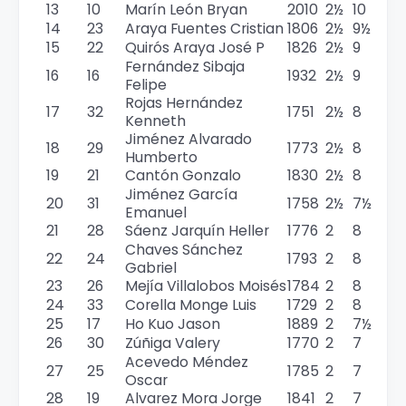
13
10
Marín León Bryan
2010
2½
10
14
23
Araya Fuentes Cristian
1806
2½
9½
15
22
Quirós Araya José P
1826
2½
9
Fernández Sibaja
16
16
1932
2½
9
Felipe
Rojas Hernández
17
32
1751
2½
8
Kenneth
Jiménez Alvarado
18
29
1773
2½
8
Humberto
19
21
Cantón Gonzalo
1830
2½
8
Jiménez García
20
31
1758
2½
7½
Emanuel
21
28
Sáenz Jarquín Heller
1776
2
8
Chaves Sánchez
22
24
1793
2
8
Gabriel
23
26
Mejía Villalobos Moisés
1784
2
8
24
33
Corella Monge Luis
1729
2
8
25
17
Ho Kuo Jason
1889
2
7½
26
30
Zúñiga Valery
1770
2
7
Acevedo Méndez
27
25
1785
2
7
Oscar
28
19
Alvarez Mora Jorge
1841
2
7