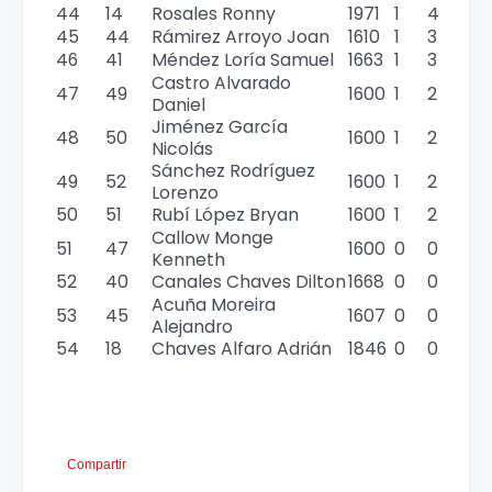
44
14
Rosales Ronny
1971
1
4
45
44
Rámirez Arroyo Joan
1610
1
3
46
41
Méndez Loría Samuel
1663
1
3
Castro Alvarado
47
49
1600
1
2
Daniel
Jiménez García
48
50
1600
1
2
Nicolás
Sánchez Rodríguez
49
52
1600
1
2
Lorenzo
50
51
Rubí López Bryan
1600
1
2
Callow Monge
51
47
1600
0
0
Kenneth
52
40
Canales Chaves Dilton
1668
0
0
Acuña Moreira
53
45
1607
0
0
Alejandro
54
18
Chaves Alfaro Adrián
1846
0
0
Compartir