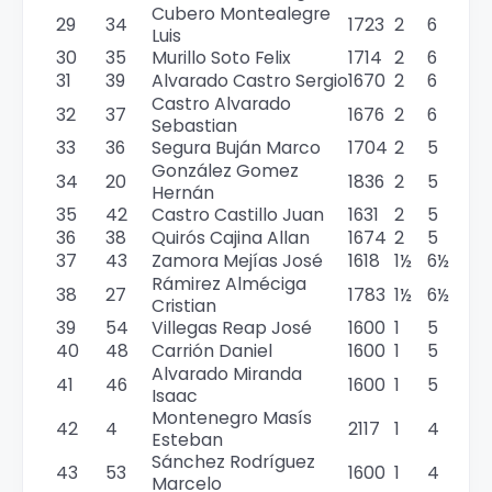
Cubero Montealegre
29
34
1723
2
6
Luis
30
35
Murillo Soto Felix
1714
2
6
31
39
Alvarado Castro Sergio
1670
2
6
Castro Alvarado
32
37
1676
2
6
Sebastian
33
36
Segura Buján Marco
1704
2
5
González Gomez
34
20
1836
2
5
Hernán
35
42
Castro Castillo Juan
1631
2
5
36
38
Quirós Cajina Allan
1674
2
5
37
43
Zamora Mejías José
1618
1½
6½
Rámirez Alméciga
38
27
1783
1½
6½
Cristian
39
54
Villegas Reap José
1600
1
5
40
48
Carrión Daniel
1600
1
5
Alvarado Miranda
41
46
1600
1
5
Isaac
Montenegro Masís
42
4
2117
1
4
Esteban
Sánchez Rodríguez
43
53
1600
1
4
Marcelo