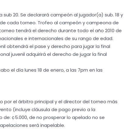
a sub 20. Se declarará campeón al jugador(a) sub. 18 y
al de cada torneo. Trofeo al campeón y campeona de
orneo tendrá el derecho durante todo el año 2010 de
nacionales e internacionales de su rango de edad.
il obtendrá el pase y derecho para jugar la final
al juvenil adquirirá el derecho de jugar la final
abo el día lunes 18 de enero, a las 7pm en las
or el árbitro principal y el director del torneo más
evento (incluye cláusula de pago previo a la
 de: ¢5.000, de no prosperar lo apelado no se
e apelaciones será inapelable.