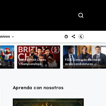
usivos
0
2026 British Chess
FIDE: Comisión Electoral
26
Championships
avala candidaturas
Aprenda con nosotros