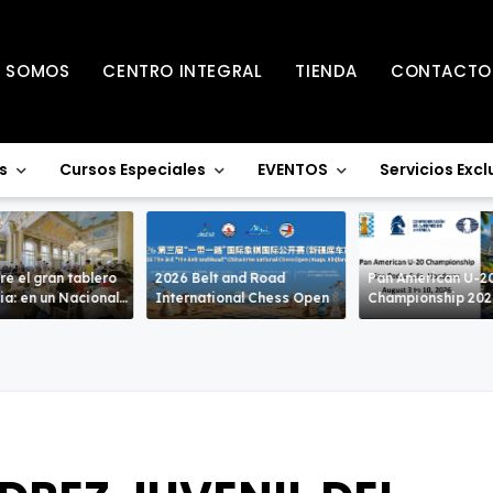
S SOMOS
CENTRO INTEGRAL
TIENDA
CONTACTO
s
Cursos Especiales
EVENTOS
Servicios Excl
re el gran tablero
2026 Belt and Road
Pan American U-2
acional
International Chess Open
Championship 20
ivel