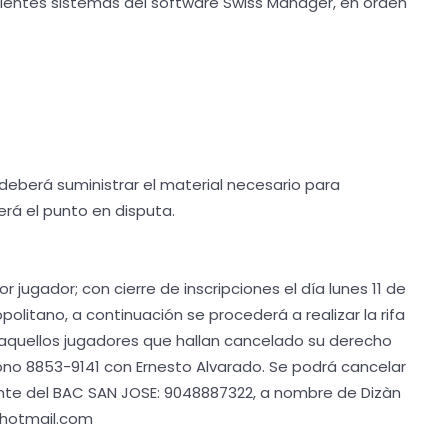
guientes sistemas del software Swiss Manager, en orden
 deberá suministrar el material necesario para
derá el punto en disputa.
or jugador; con cierre de inscripciones el día lunes 11 de
olitano, a continuación se procederá a realizar la rifa
aquellos jugadores que hallan cancelado su derecho
éfono 8853-9141 con Ernesto Alvarado. Se podrá cancelar
iente del BAC SAN JOSE: 9048887322, a nombre de Dizàn
@hotmail.com