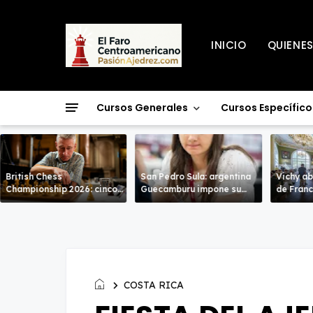
INICIO
QUIENE
Cursos Generales
Cursos Específico
British Chess
San Pedro Sula: argentina
Vichy ab
Championship 2026: cinco
Guecamburu impone su
de Francia: en un N
líderes entran en la recta
poderío.
de alto n
decisiva de Warwick
COSTA RICA