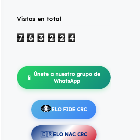
Vistas en total
7
6
3
2
2
4
Únete a nuestro grupo de
📱
WhatsApp
ELO FIDE CRC
🇨🇷
ELO NAC CRC